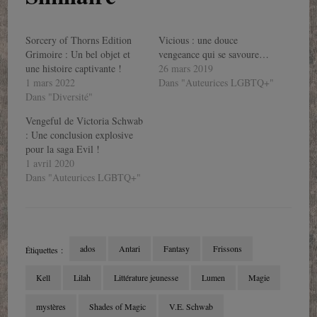
Sorcery of Thorns Edition
Vicious : une douce
Grimoire : Un bel objet et
vengeance qui se savoure…
une histoire captivante !
26 mars 2019
1 mars 2022
Dans "Auteurices LGBTQ+"
Dans "Diversité"
Vengeful de Victoria Schwab
: Une conclusion explosive
pour la saga Evil !
1 avril 2020
Dans "Auteurices LGBTQ+"
ados
Antari
Fantasy
Frissons
Étiquettes :
Kell
Lilah
Littérature jeunesse
Lumen
Magie
mystères
Shades of Magic
V.E. Schwab