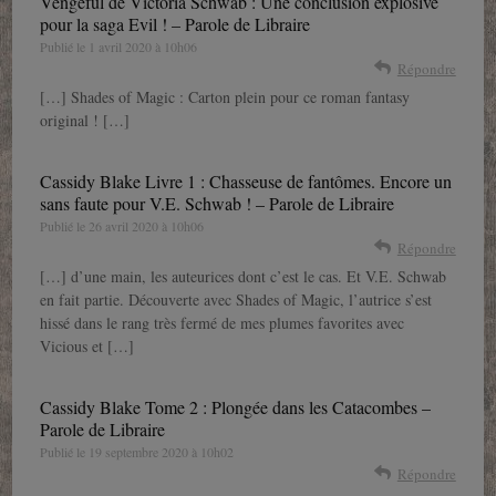
Vengeful de Victoria Schwab : Une conclusion explosive
pour la saga Evil ! – Parole de Libraire
Publié le
1 avril 2020 à 10h06
Répondre
[…] Shades of Magic : Carton plein pour ce roman fantasy
original ! […]
Cassidy Blake Livre 1 : Chasseuse de fantômes. Encore un
sans faute pour V.E. Schwab ! – Parole de Libraire
Publié le
26 avril 2020 à 10h06
Répondre
[…] d’une main, les auteurices dont c’est le cas. Et V.E. Schwab
en fait partie. Découverte avec Shades of Magic, l’autrice s’est
hissé dans le rang très fermé de mes plumes favorites avec
Vicious et […]
Cassidy Blake Tome 2 : Plongée dans les Catacombes –
Parole de Libraire
Publié le
19 septembre 2020 à 10h02
Répondre