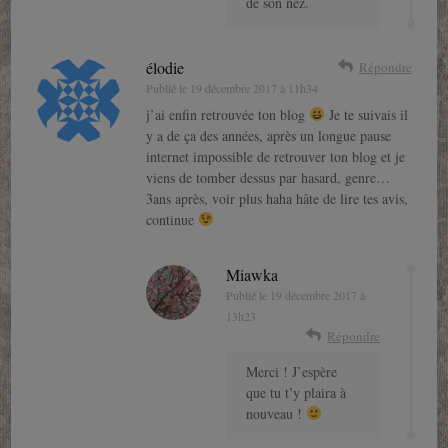
de son nez.
élodie
Répondre
Publié le
19 décembre 2017 à 11h34
j’ai enfin retrouvée ton blog
Je te suivais il
y a de ça des années, après un longue pause
internet impossible de retrouver ton blog et je
viens de tomber dessus par hasard, genre…
3ans après, voir plus haha hâte de lire tes avis,
continue
Miawka
Publié le
19 décembre 2017 à
13h23
Répondre
Merci ! J’espère
que tu t’y plaira à
nouveau !