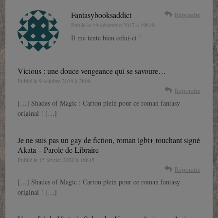
Fantasybooksaddict
Répondre
Publié le
19 décembre 2017 à 19h49
Il me tente bien celui-ci !
Vicious : une douce vengeance qui se savoure…
Publié le
9 octobre 2019 à 2h09
Répondre
[…] Shades of Magic : Carton plein pour ce roman fantasy
original ! […]
Je ne suis pas un gay de fiction, roman lgbt+ touchant signé
Akata – Parole de Libraire
Publié le
15 février 2020 à 16h45
Répondre
[…] Shades of Magic : Carton plein pour ce roman fantasy
original ! […]