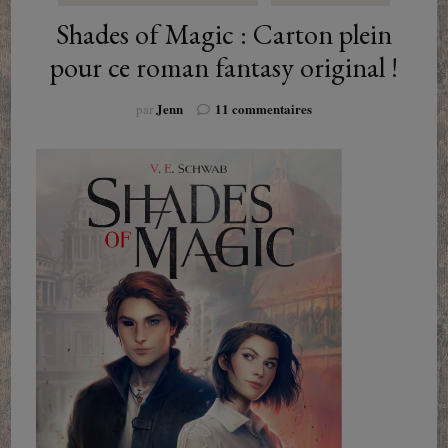
Shades of Magic : Carton plein
pour ce roman fantasy original !
sur
Jenn
11 commentaires
par
Shades
of
Magic
:
Carton
plein
pour
ce
roman
fantasy
original
!