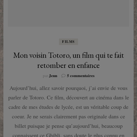
FILMS
Mon voisin Totoro, un film qui te fait
retomber en enfance
sur
Jenn
5 commentaires
par
Mon
Aujourd’hui, allez savoir pourquoi, j’ai envie de vous
voisin
Totoro,
parler de Totoro. Ce film, découvert au cinéma dans le
un
film
cadre de mes études de lycée, est un véritable coup de
qui
coeur. Je ne serais clairement pas originale dans ce
te
fait
billet puisque je pense qu’aujourd’hui, beaucoup
retomber
connaissent ce Ghibli, sans doute le plus connu en
en