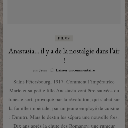
FILMS
Anastasia… il y a de la nostalgie dans l’air
!
sur
Jenn
Laisser un commentaire
par
Anastasia…
Saint-Pétersbourg, 1917. Comment l’impératrice
il
y
Marie et sa petite fille Anastasia vont être sauvées du
a
de
funeste sort, provoqué par la révolution, qui s’abat sur
la
la famille impériale, par un jeune employé de cuisine
nostalgie
dans
: Dimitri. Mais le destin les sépare une nouvelle fois.
l’air
Dix ans après la chute des Romanov, une rumeur
!