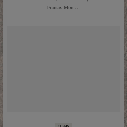
enfance
France. Mon …
FILMS