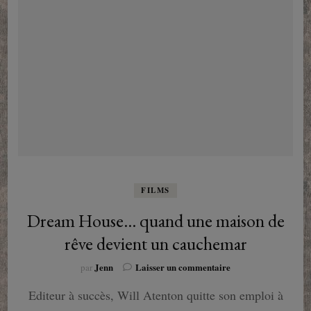
FILMS
Dream House… quand une maison de
rêve devient un cauchemar
sur
Jenn
Laisser un commentaire
par
Dream
Editeur à succès, Will Atenton quitte son emploi à
House…
quand