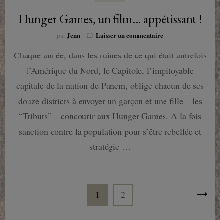
Hunger Games, un film… appétissant !
sur
Jenn
Laisser un commentaire
par
Hunger
Chaque année, dans les ruines de ce qui était autrefois
Games,
un
l’Amérique du Nord, le Capitole, l’impitoyable
film…
appétissant
capitale de la nation de Panem, oblige chacun de ses
!
douze districts à envoyer un garçon et une fille – les
“Tributs” – concourir aux Hunger Games. A la fois
sanction contre la population pour s’être rebellée et
stratégie …
Pagination
Page
Page
1
2
des