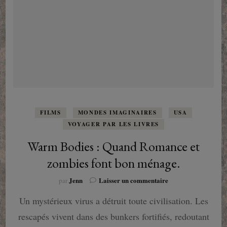
FILMS
MONDES IMAGINAIRES
USA
VOYAGER PAR LES LIVRES
Warm Bodies : Quand Romance et
zombies font bon ménage.
sur
Jenn
Laisser un commentaire
par
Warm
Un mystérieux virus a détruit toute civilisation. Les
Bodies
:
rescapés vivent dans des bunkers fortifiés, redoutant
Quand