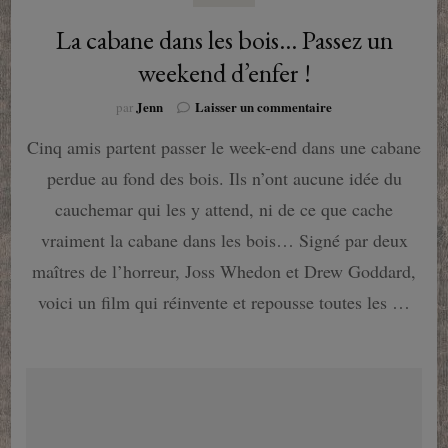
La cabane dans les bois… Passez un
weekend d’enfer !
sur
Jenn
Laisser un commentaire
par
La
Cinq amis partent passer le week-end dans une cabane
cabane
dans
perdue au fond des bois. Ils n’ont aucune idée du
les
bois…
cauchemar qui les y attend, ni de ce que cache
Passez
vraiment la cabane dans les bois… Signé par deux
un
weekend
maîtres de l’horreur, Joss Whedon et Drew Goddard,
d’enfer
voici un film qui réinvente et repousse toutes les …
!