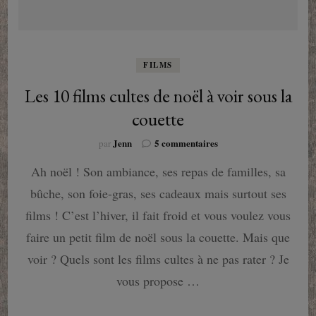
FILMS
Les 10 films cultes de noël à voir sous la
couette
sur
Jenn
5 commentaires
par
Les
Ah noël ! Son ambiance, ses repas de familles, sa
10
films
bûche, son foie-gras, ses cadeaux mais surtout ses
cultes
de
films ! C’est l’hiver, il fait froid et vous voulez vous
noël
faire un petit film de noël sous la couette. Mais que
à
voir
voir ? Quels sont les films cultes à ne pas rater ? Je
sous
vous propose …
la
couette