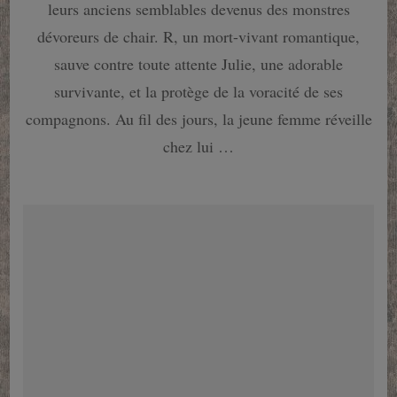
Romance
leurs anciens semblables devenus des monstres
et
dévoreurs de chair. R, un mort-vivant romantique,
zombies
font
sauve contre toute attente Julie, une adorable
bon
survivante, et la protège de la voracité de ses
ménage.
compagnons. Au fil des jours, la jeune femme réveille
chez lui …