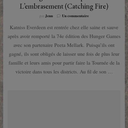
L’embrasement (Catching Fire)
sur
Jenn
Un commentaire
par
Hunger
Katniss Everdeen est rentrée chez elle saine et sauve
Games
chapitre
après avoir remporté la 74e édition des Hunger Games
2
:
avec son partenaire Peeta Mellark. Puisqu’ils ont
L’embrasement
gagné, ils sont obligés de laisser une fois de plus leur
(Catching
Fire)
famille et leurs amis pour partir faire la Tournée de la
victoire dans tous les districts. Au fil de son …