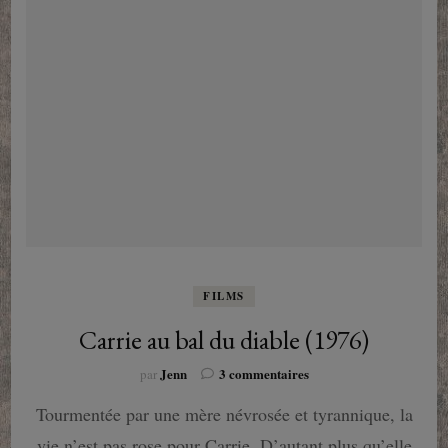
FILMS
Carrie au bal du diable (1976)
sur
Jenn
3 commentaires
par
Carrie
Tourmentée par une mère névrosée et tyrannique, la
au
bal
vie n’est pas rose pour Carrie. D’autant plus qu’elle