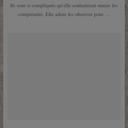
Sherlock
Ils sont si compliqués qu’elle souhaiterait mieux les
Holmes
comprendre. Elle adore les observer pour …
au
féminin