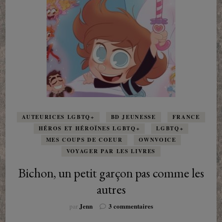
AUTEURICES LGBTQ+
BD JEUNESSE
FRANCE
HÉROS ET HÉROÏNES LGBTQ+
LGBTQ+
MES COUPS DE COEUR
OWNVOICE
VOYAGER PAR LES LIVRES
Bichon, un petit garçon pas comme les
autres
sur
Jenn
3 commentaires
par
Bichon,