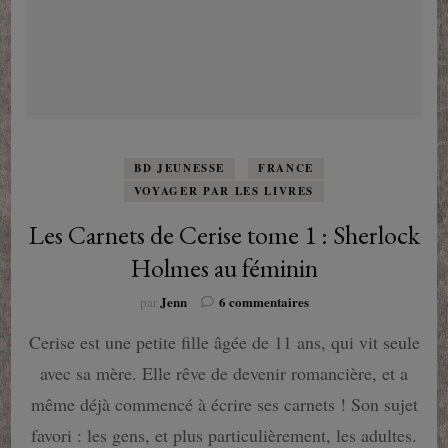
BD JEUNESSE
FRANCE
VOYAGER PAR LES LIVRES
Les Carnets de Cerise tome 1 : Sherlock
Holmes au féminin
sur
Jenn
6 commentaires
par
Les
Cerise est une petite fille âgée de 11 ans, qui vit seule
Carnets
de
avec sa mère. Elle rêve de devenir romancière, et a
Cerise
tome
même déjà commencé à écrire ses carnets ! Son sujet
1
favori : les gens, et plus particulièrement, les adultes.
: