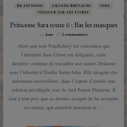
BD JEUNESSE
GRANDE-BRETAGNE
INDE
VOYAGER PAR LES LIVRES
Princesse Sara tome 6 : Bas les masques
sur
Jenn
2 commentaires
par
Princesse
Alors que tout Pondichéry est convaincu que
Sara
tome
l’héritière Sara Crewe est défigurée, cette
6
:
dernière continue de travailler aux usines Delatour
Bas
sous l’identité d’Émilie Saint-John. Elle imagine des
les
masques
automates merveilleux, dans l’espoir d’établir une
relation privilégiée avec le vieil Ernest Delatour. Il
faut à tout prix que ce dernier accepte de lui revendre
ses usines, qui autrefois portaient le …