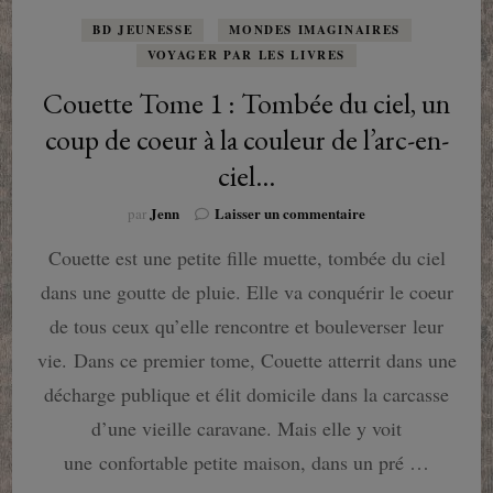
BD JEUNESSE
MONDES IMAGINAIRES
VOYAGER PAR LES LIVRES
Couette Tome 1 : Tombée du ciel, un
coup de coeur à la couleur de l’arc-en-
ciel…
sur
Jenn
Laisser un commentaire
par
Couette
Couette est une petite fille muette, tombée du ciel
Tome
1
dans une goutte de pluie. Elle va conquérir le coeur
:
Tombée
de tous ceux qu’elle rencontre et bouleverser leur
du
vie. Dans ce premier tome, Couette atterrit dans une
ciel,
un
décharge publique et élit domicile dans la carcasse
coup
d’une vieille caravane. Mais elle y voit
de
coeur
une confortable petite maison, dans un pré …
à