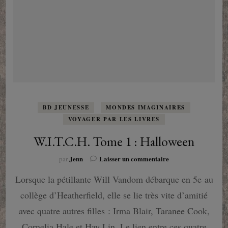
BD JEUNESSE
MONDES IMAGINAIRES
VOYAGER PAR LES LIVRES
W.I.T.C.H. Tome 1 : Halloween
sur
Jenn
Laisser un commentaire
par
W.I.T.C.H.
Lorsque la pétillante Will Vandom débarque en 5e au
Tome
1
collège d’Heatherfield, elle se lie très vite d’amitié
:
Halloween
avec quatre autres filles : Irma Blair, Taranee Cook,
Cornelia Hale et Hay Lin. Le lien entre ces quatre