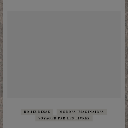
la
couleur
de
l’arc-
en-
ciel…
BD JEUNESSE
MONDES IMAGINAIRES
VOYAGER PAR LES LIVRES