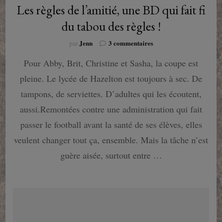
Les règles de l’amitié, une BD qui fait fi
du tabou des règles !
sur
Jenn
3 commentaires
par
Les
Pour Abby, Brit, Christine et Sasha, la coupe est
règles
de
pleine. Le lycée de Hazelton est toujours à sec. De
l’amitié,
une
tampons, de serviettes. D’adultes qui les écoutent,
BD
aussi.Remontées contre une administration qui fait
qui
fait
passer le football avant la santé de ses élèves, elles
fi
veulent changer tout ça, ensemble. Mais la tâche n’est
du
tabou
guère aisée, surtout entre …
des
règles
!