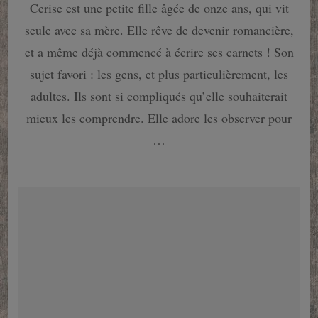
Cerise est une petite fille âgée de onze ans, qui vit
Carnets
de
seule avec sa mère. Elle rêve de devenir romancière,
Cerise
tome
et a même déjà commencé à écrire ses carnets ! Son
2
sujet favori : les gens, et plus particulièrement, les
:
Pour
adultes. Ils sont si compliqués qu’elle souhaiterait
l’amour
mieux les comprendre. Elle adore les observer pour
des
livres
…