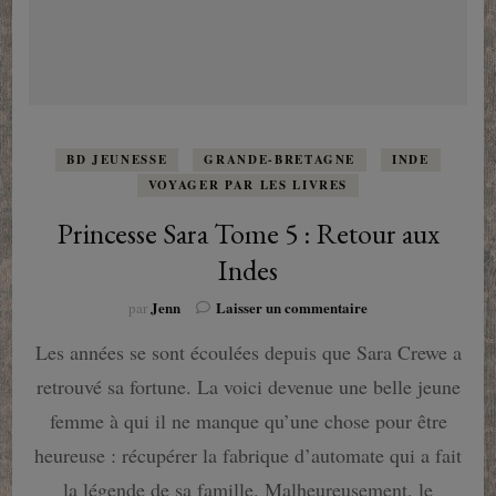
BD JEUNESSE
GRANDE-BRETAGNE
INDE
VOYAGER PAR LES LIVRES
Princesse Sara Tome 5 : Retour aux
Indes
sur
Jenn
Laisser un commentaire
par
Princesse
Les années se sont écoulées depuis que Sara Crewe a
Sara
Tome
retrouvé sa fortune. La voici devenue une belle jeune
5
:
femme à qui il ne manque qu’une chose pour être
Retour
heureuse : récupérer la fabrique d’automate qui a fait
aux
Indes
la légende de sa famille. Malheureusement, le