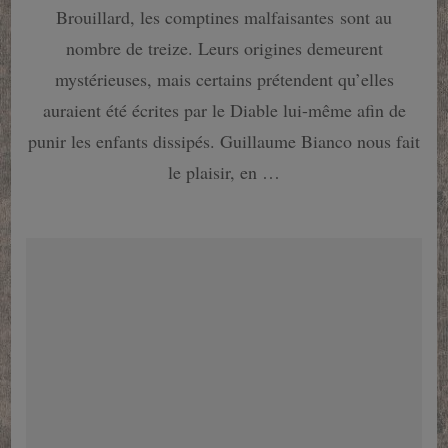
coffret
Brouillard, les comptines malfaisantes sont au
2,
C’est
nombre de treize. Leurs origines demeurent
reparti
mystérieuses, mais certains prétendent qu’elles
pour
un
auraient été écrites par le Diable lui-même afin de
tour…
punir les enfants dissipés. Guillaume Bianco nous fait
le plaisir, en …