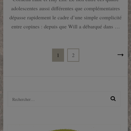
adolescentes aussi différentes que complémentaires
dépasse rapidement le cadre d’une simple complicité
entre copines : depuis que Will a débarqué dans …
Pagination
Page
Page
1
2
des
publications
Rechercher :