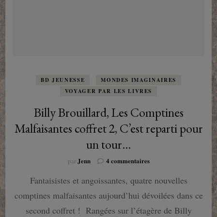
BD JEUNESSE
MONDES IMAGINAIRES
VOYAGER PAR LES LIVRES
Billy Brouillard, Les Comptines
Malfaisantes coffret 2, C’est reparti pour
un tour…
sur
Jenn
4 commentaires
par
Billy
Fantaisistes et angoissantes, quatre nouvelles
Brouillard,
Les
comptines malfaisantes aujourd’hui dévoilées dans ce
Comptines
Malfaisantes
second coffret ! Rangées sur l’étagère de Billy