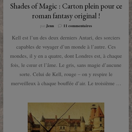
Shades of Magic : Carton plein pour ce
roman fantasy original !
sur
Jenn
11 commentaires
par
Shades
Kell est l’un des deux derniers Antari, des sorciers
of
Magic
capables de voyager d’un monde à l’autre. Ces
:
Carton
mondes, il y en a quatre, dont Londres est, à chaque
plein
fois, le cœur et l’âme. Le gris, sans magie d’aucune
pour
ce
sorte. Celui de Kell, rouge – on y respire le
roman
merveilleux à chaque bouffée d’air. Le troisième …
fantasy
original
!