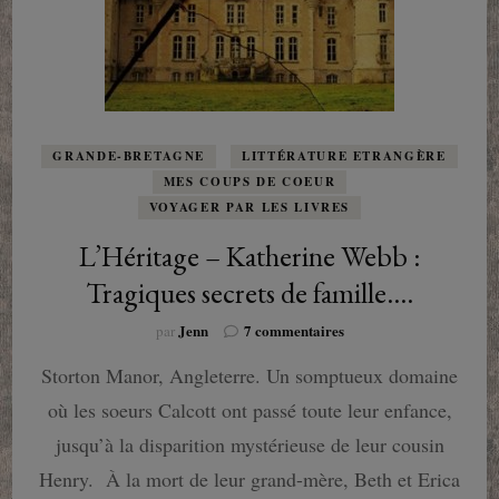
GRANDE-BRETAGNE
LITTÉRATURE ETRANGÈRE
MES COUPS DE COEUR
VOYAGER PAR LES LIVRES
L’Héritage – Katherine Webb :
Tragiques secrets de famille….
sur
Jenn
7 commentaires
par
L’Héritage
Storton Manor, Angleterre. Un somptueux domaine
–
Katherine
où les soeurs Calcott ont passé toute leur enfance,
Webb
:
jusqu’à la disparition mystérieuse de leur cousin
Tragiques
Henry. À la mort de leur grand-mère, Beth et Erica
secrets