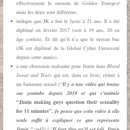
effectivement le surnom de
Golden Youngest
mais les deux sont différents.
indique que JK a fini le lycée à 21 ans. Il a été
diplômé en février 2017 (soit à 19 ans, 20 en
âge coréen). Et dit qu’il n’a que le niveau bac
(JK est diplômé de la Global Cyber Université
depuis cette année).
a une obsession malsaine pour Jimin dans
Blood
Sweat and Tears
qui est, dans ce livre, réduit à
un fantasme sexuel (“
Il y a une vidéo qui traine
sur youtube depuis 2019 et qui s’intitule
“Jimin making guys question their sexuality
for 11 minutes”.
Je pense que cette vidéo à elle
seule suffit à expliquer ce que représente
Jimin.”
(p45) / “
Il faut dire qu’il est joli. Jimin