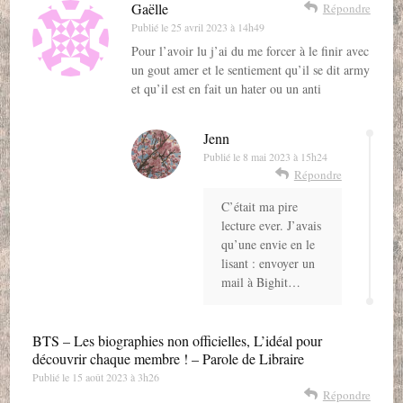
Gaëlle
Répondre
Publié le
25 avril 2023 à 14h49
Pour l’avoir lu j’ai du me forcer à le finir avec
un gout amer et le sentiement qu’il se dit army
et qu’il est en fait un hater ou un anti
Jenn
Publié le
8 mai 2023 à 15h24
Répondre
C’était ma pire
lecture ever. J’avais
qu’une envie en le
lisant : envoyer un
mail à Bighit…
BTS – Les biographies non officielles, L’idéal pour
découvrir chaque membre ! – Parole de Libraire
Publié le
15 août 2023 à 3h26
Répondre