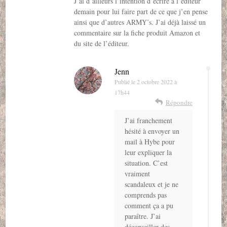
J’ai d’ailleurs l’intention d’écrire à l’éditeur
demain pour lui faire part de ce que j’en pense
ainsi que d’autres ARMY’s. J’ai déjà laissé un
commentaire sur la fiche produit Amazon et
du site de l’éditeur.
Jenn
Publié le
2 octobre 2022 à
17h44
Répondre
J’ai franchement
hésité à envoyer un
mail à Hybe pour
leur expliquer la
situation. C’est
vraiment
scandaleux et je ne
comprends pas
comment ça a pu
paraître. J’ai
déconseiller des