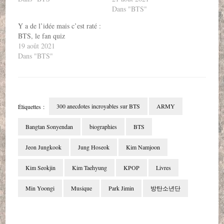
Dans "BTS"
Y a de l’idée mais c’est raté :
BTS, le fan quiz
19 août 2021
Dans "BTS"
300 anecdotes incroyables sur BTS
ARMY
Étiquettes :
Bangtan Sonyendan
biographies
BTS
Jeon Jungkook
Jung Hoseok
Kim Namjoon
Kim Seokjin
Kim Taehyung
KPOP
Livres
Min Yoongi
Musique
Park Jimin
방탄소년단
Navigation
d'article