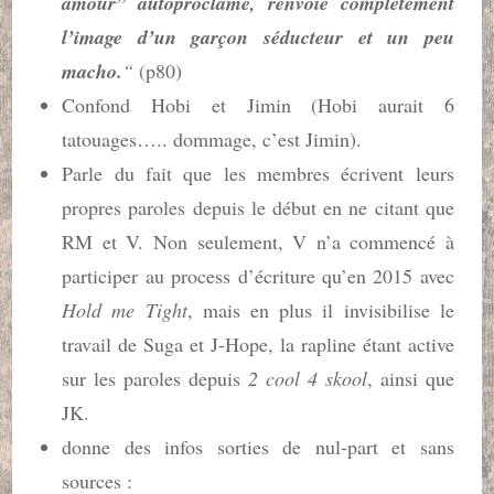
amour” autoproclamé, renvoie complètement
l’image d’un garçon séducteur et un peu
macho.
“
(p80)
Confond Hobi et Jimin (Hobi aurait 6
tatouages….. dommage, c’est Jimin).
Parle du fait que les membres écrivent leurs
propres paroles depuis le début en ne citant que
RM et V. Non seulement, V n’a commencé à
participer au process d’écriture qu’en 2015 avec
Hold me Tight
, mais en plus il invisibilise le
travail de Suga et J-Hope, la rapline étant active
sur les paroles depuis
2 cool 4 skool
, ainsi que
JK.
donne des infos sorties de nul-part et sans
sources :