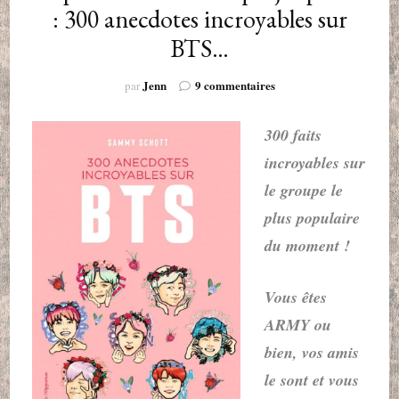
: 300 anecdotes incroyables sur
BTS…
sur
Jenn
9 commentaires
par
Le
pire
300 faits
livre
sur
incroyables sur
BTS
le groupe le
que
j’ai
plus populaire
pu
du moment !
lire
:
300
Vous êtes
anecdotes
incroyables
ARMY ou
sur
bien, vos amis
BTS…
le sont et vous