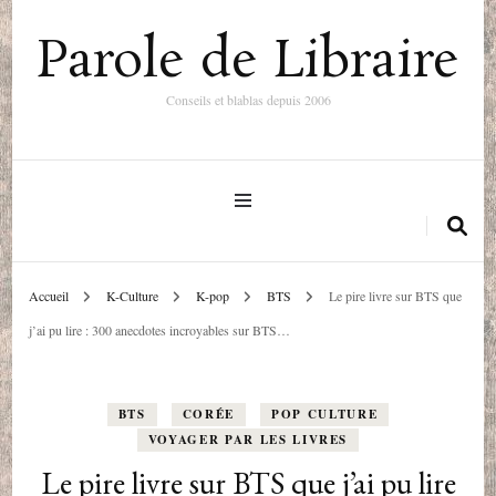
Parole de Libraire
Conseils et blablas depuis 2006
Accueil
K-Culture
K-pop
BTS
Le pire livre sur BTS que
j’ai pu lire : 300 anecdotes incroyables sur BTS…
BTS
CORÉE
POP CULTURE
VOYAGER PAR LES LIVRES
Le pire livre sur BTS que j’ai pu lire