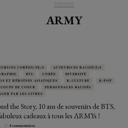
K-LITTÉRATURE
ÉTIQUETTE
DRAME / ROMANCE
CORÉE
ALLEMAGNE
LIRE EN VO
SÉRIES
ORIENT
K-POP
ARMY
G ADULT
TRANCHE DE VIE
INDE
AUTRICHE
IRAK
BT
IMAGINAIRES
WEBTOON
FANTASTIQUE
JAPON
DANEMARK
JUDÉE
FANTASY
VIETNAM
ECOSSE
MAGICAL GIRL
ESPAGNE
EURICES CORÉEN(NE)S
AUTEURICES RACISÉ(E)S
GRAPHIE
BTS
CORÉE
DIVERSITÉ
HORREUR
OS ET HÉROÏNES ASIATIQUES
FINLANDE
K-CULTURE
K-POP
 COUPS DE COEUR
PERSONNAGES RACISÉS
SHÔJO
AGER PAR LES LIVRES
FRANCE
nd the Story, 10 ans de souvenirs de BTS,
SHÔNEN
GRANDE-BRETAGNE
abuleux cadeaux à tous les ARMYs !
SEINEN
sur
n
4 commentaires
ITALIE