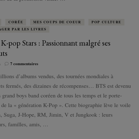
chaque
ARMY
CORÉE
MES COUPS DE COEUR
POP CULTURE
AGER PAR LES LIVRES
K-pop Stars : Passionnant malgré ses
uts
sur
n
7 commentaires
BTS
llions d’albums vendus, des tournées mondiales à
K-
pop
ets fermés, des dizaines de récompenses… BTS est devenu
Stars
:
s grand boys band coréen de tous les temps et le porte-
Passionnant
 de la « génération K-Pop ». Cette biographie lève le voile
malgré
ses
n, Suga, J-Hope, RM, Jimin, V et Jungkook : leurs
défauts
rs, familles, amis, …