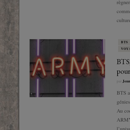
règnen
commen
cultu
BTS
VOY
BTS,
pou
Jen
par
BTS a
génies
Au co
ARMY,
l’univ