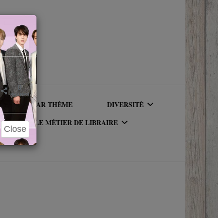
Close
×
0
SHARES
LIRE PAR THÈME
DIVERSITÉ
LE MÉTIER DE LIBRAIRE
Close
AUTEURICES RACISÉ(E)S
UR DU
LE MÉTIER DE LIBRAIRE
PERSONNAGES RACISÉS
LA BIBLIOTHÈQUE DU
PERSONNAGES
RIQUE
LIBRAIRE
NEUROATYPIQUES