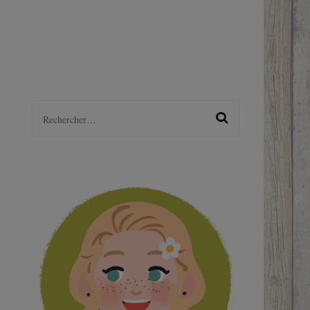
LGBTQ+
S
Rechercher :