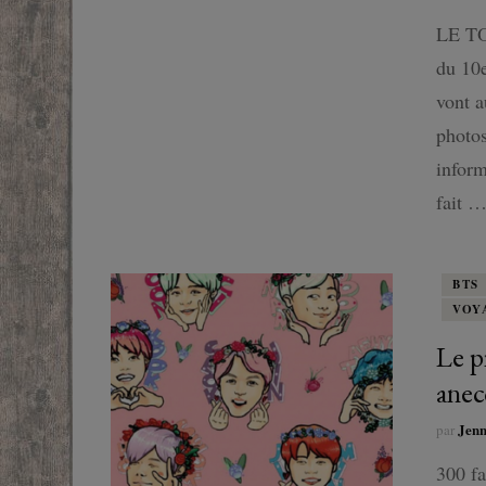
SF
LE TO
du 10e
FANTASTIQUE
vont a
photos
FANTASY
inform
fait 
BTS
VOY
Le pi
anec
Jen
par
300 fa