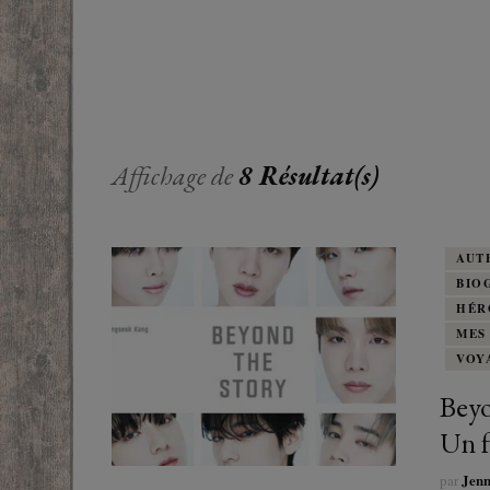
EUROPE
ADOS
FRANCOPHONE
PROCHE-
YOUN
ROMANCE
MONDES 
BEAUX LIVRES
Affichage de
8 Résultat(s)
RUSSIE
ESOTÉRISME /
PARANORMAL
AUT
BIO
HISTOIRE
HÉR
MES
BIOGRAPHIE
VOY
Beyo
TÉMOIGNAGES
Un f
POLAR
Jen
par