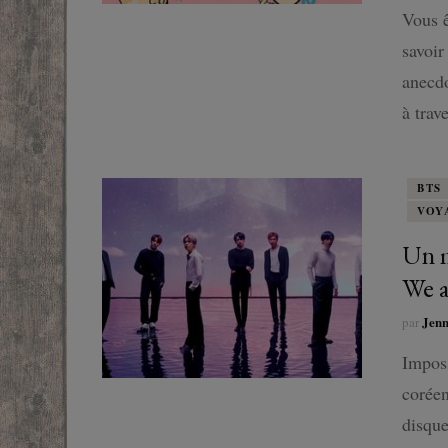
Vous ê
savoir
anecdo
à trav
BTS
VOY
Un m
We a
Jen
par
Impos
coréen
disque