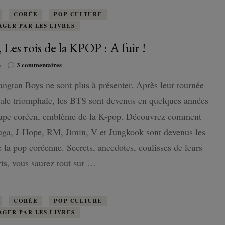
CORÉE
POP CULTURE
AGER PAR LES LIVRES
 Les rois de la KPOP : A fuir !
sur
n
3 commentaires
BTS,
ngtan Boys ne sont plus à présenter. Après leur tournée
Les
rois
ale triomphale, les BTS sont devenus en quelques années
de
la
oupe coréen, emblème de la K-pop. Découvrez comment
KPOP
uga, J-Hope, RM, Jimin, V et Jungkook sont devenus les
:
A
e la pop coréenne. Secrets, anecdotes, coulisses de leurs
fuir
ts, vous saurez tout sur …
!
CORÉE
POP CULTURE
AGER PAR LES LIVRES