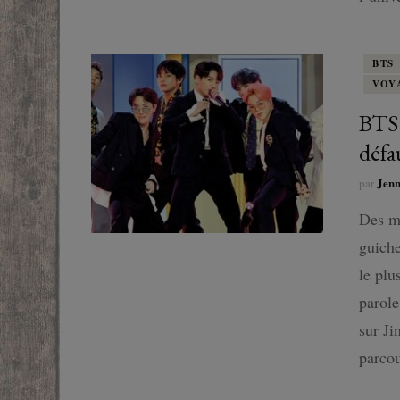
BTS
VOY
BTS 
défa
Jen
par
Des mi
guich
le plu
parole
sur Ji
parcou