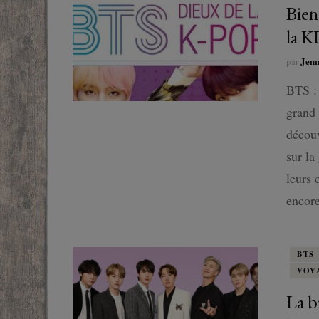
Bien
la 
Jen
par
BTS : 
grand 
découv
sur la
leurs 
encore
BTS
VOY
La b