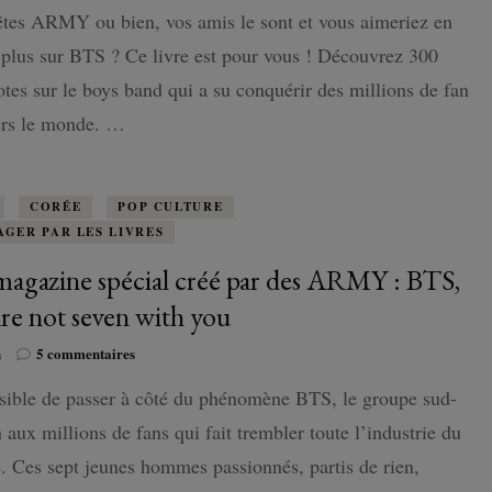
livre
tes ARMY ou bien, vos amis le sont et vous aimeriez en
sur
BTS
 plus sur BTS ? Ce livre est pour vous ! Découvrez 300
que
tes sur le boys band qui a su conquérir des millions de fan
j’ai
pu
ers le monde. …
lire
:
300
anecdotes
CORÉE
POP CULTURE
incroyables
AGER PAR LES LIVRES
sur
BTS…
agazine spécial créé par des ARMY : BTS,
re not seven with you
sur
n
5 commentaires
Un
sible de passer à côté du phénomène BTS, le groupe sud-
magazine
spécial
 aux millions de fans qui fait trembler toute l’industrie du
créé
par
. Ces sept jeunes hommes passionnés, partis de rien,
des