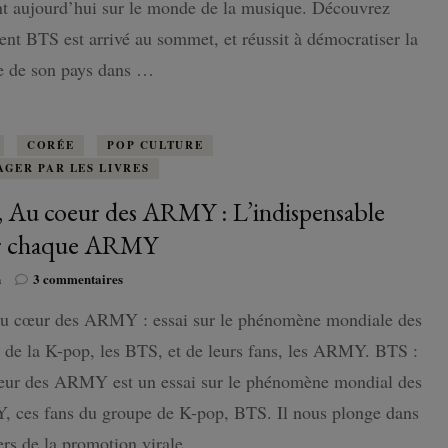
t aujourd’hui sur le monde de la musique. Découvrez
ARMY
:
t BTS est arrivé au sommet, et réussit à démocratiser la
BTS,
re de son pays dans …
We
are
not
seven
CORÉE
POP CULTURE
with
AGER PAR LES LIVRES
you
 Au coeur des ARMY : L’indispensable
r chaque ARMY
sur
n
3 commentaires
BTS,
u cœur des ARMY : essai sur le phénomène mondiale des
Au
coeur
 de la K-pop, les BTS, et de leurs fans, les ARMY. BTS :
des
ARMY
eur des ARMY est un essai sur le phénomène mondial des
:
 ces fans du groupe de K-pop, BTS. Il nous plonge dans
L’indispensable
pour
ers de la promotion virale. …