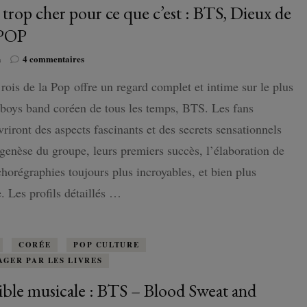
 trop cher pour ce que c’est : BTS, Dieux de
KPOP
sur
n
4 commentaires
Bien
rois de la Pop offre un regard complet et intime sur le plus
trop
cher
boys band coréen de tous les temps, BTS. Les fans
pour
ce
riront des aspects fascinants et des secrets sensationnels
que
 genèse du groupe, leurs premiers succès, l’élaboration de
c’est
:
chorégraphies toujours plus incroyables, et bien plus
BTS,
. Les profils détaillés …
Dieux
de
la
KPOP
CORÉE
POP CULTURE
AGER PAR LES LIVRES
ible musicale : BTS – Blood Sweat and