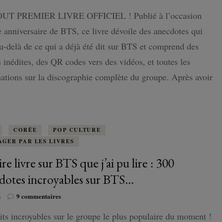
Beyond
UT PREMIER LIVRE OFFICIEL ! Publié à l’occasion
the
ISLANDE
Story,
 anniversaire de BTS, ce livre dévoile des anecdotes qui
10
ans
u-delà de ce qui a déjà été dit sur BTS et comprend des
PAYS-BAS
de
 inédites, des QR codes vers des vidéos, et toutes les
souvenirs
de
ations sur la discographie complète du groupe. Après avoir
BTS,
…
Un
fabuleux
cadeaux
à
CORÉE
POP CULTURE
tous
AGER PAR LES LIVRES
les
ARMYs
re livre sur BTS que j’ai pu lire : 300
!
dotes incroyables sur BTS…
sur
n
9 commentaires
Le
its incroyables sur le groupe le plus populaire du moment !
pire