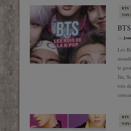
BTS
VOY
BTS,
Jen
par
Les Ba
mondi
le gr
Jin, S
rois d
concer
BTS
VOY