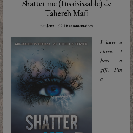
Shatter me (Insaisissable) de
Tahereh Mafi
sur
Jenn
10 commentaires
par
Shatter
me
I have a
(Insaisissable)
de
curse.
I
Tahereh
have a
Mafi
gift.
I’m
a