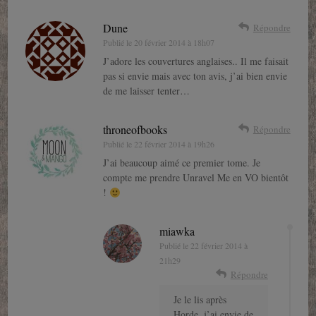
Dune
Répondre
Publié le
20 février 2014 à 18h07
J’adore les couvertures anglaises.. Il me faisait
pas si envie mais avec ton avis, j’ai bien envie
de me laisser tenter…
throneofbooks
Répondre
Publié le
22 février 2014 à 19h26
J’ai beaucoup aimé ce premier tome. Je
compte me prendre Unravel Me en VO bientôt
!
miawka
Publié le
22 février 2014 à
21h29
Répondre
Je le lis après
Horde, j’ai envie de