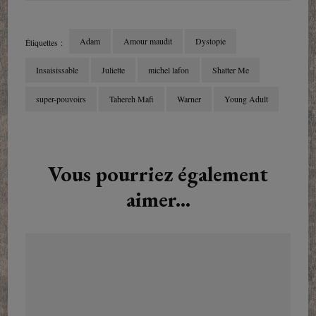
Adam
Amour maudit
Dystopie
Étiquettes :
Insaisissable
Juliette
michel lafon
Shatter Me
super-pouvoirs
Tahereh Mafi
Warner
Young Adult
Navigation
d'article
Vous pourriez également
aimer...