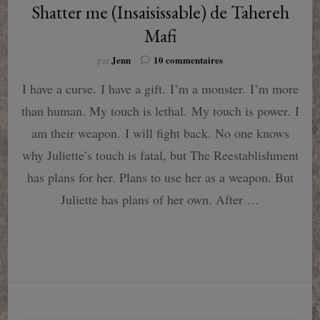
Shatter me (Insaisissable) de Tahereh
Mafi
sur
Jenn
10 commentaires
par
Shatter
I have a curse. I have a gift. I’m a monster. I’m more
me
(Insaisissable)
than human. My touch is lethal. My touch is power. I
de
Tahereh
am their weapon. I will fight back. No one knows
Mafi
why Juliette’s touch is fatal, but The Reestablishment
has plans for her. Plans to use her as a weapon. But
Juliette has plans of her own. After …