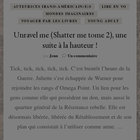
AUTEURICES IRANO-AMÉRICAIN(E)S
LIRE EN VO
MONDES IMAGINAIRES
VOYAGER PAR LES LIVRES
YOUNG ADULT
Unravel me (Shatter me tome 2), une
suite à la hauteur !
sur
Jenn
Un commentaire
par
Unravel
Tick, tick, tick, tick, tick. C’est bientôt l’heure de la
me
(Shatter
Guerre. Juliette s’est échappée de Warner pour
me
tome
rejoindre les rangs d’Omega Point. Un lieu pour les
2),
gens comme elle qui possèdent un don, mais aussi le
une
suite
quartier général de la Résistance rebelle. Elle est
à
désormais libérée, libérée du Rétablissement et de son
la
hauteur
plan qui consistait à l’utiliser comme arme. …
!