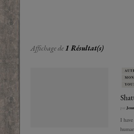
EUROPE
ADOS
FRANCOPHONE
PROCHE-
YOUN
ROMANCE
MONDES 
BEAUX LIVRES
Affichage de
1 Résultat(s)
RUSSIE
ESOTÉRISME /
PARANORMAL
AUT
MON
HISTOIRE
YOU
BIOGRAPHIE
Shat
Jen
par
TÉMOIGNAGES
I have
POLAR
human.