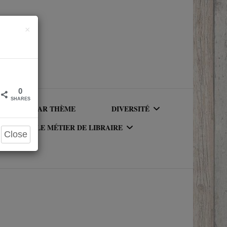
Close
×
0
SHARES
LIRE PAR THÈME
DIVERSITÉ
LE MÉTIER DE LIBRAIRE
Close
AUTEURICES RACISÉ(E)S
UR DU
LE MÉTIER DE LIBRAIRE
PERSONNAGES RACISÉS
LA BIBLIOTHÈQUE DU
PERSONNAGES
RIQUE
LIBRAIRE
NEUROATYPIQUES