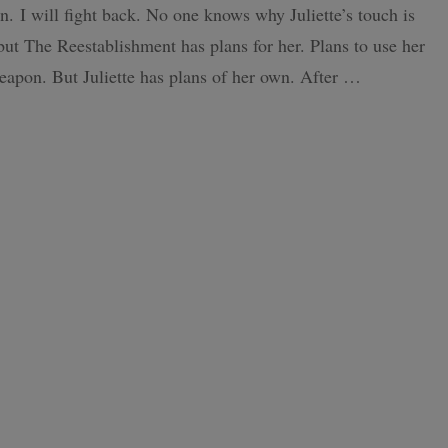
Tahereh
. I will fight back. No one knows why Juliette’s touch is
Mafi
 but The Reestablishment has plans for her. Plans to use her
ISLANDE
eapon. But Juliette has plans of her own. After …
PAYS-BAS