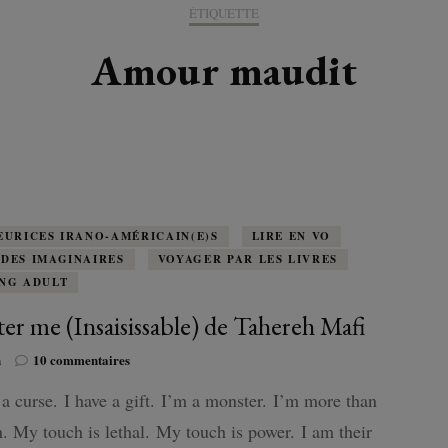
K-LITTÉRATURE
ÉTIQUETTE
DRAME / ROMANCE
CORÉE
ALLEMAGNE
LIRE EN VO
SÉRIES
ORIENT
K-POP
Amour maudit
G ADULT
TRANCHE DE VIE
INDE
AUTRICHE
IRAK
BT
IMAGINAIRES
WEBTOON
FANTASTIQUE
JAPON
DANEMARK
JUDÉE
FANTASY
VIETNAM
ECOSSE
MAGICAL GIRL
ESPAGNE
EURICES IRANO-AMÉRICAIN(E)S
LIRE EN VO
DES IMAGINAIRES
VOYAGER PAR LES LIVRES
HORREUR
NG ADULT
FINLANDE
ter me (Insaisissable) de Tahereh Mafi
SHÔJO
FRANCE
sur
n
10 commentaires
Shatter
SHÔNEN
GRANDE-BRETAGNE
 a curse. I have a gift. I’m a monster. I’m more than
me
(Insaisissable)
 My touch is lethal. My touch is power. I am their
SEINEN
de
ITALIE