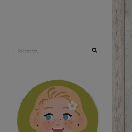
LGBTQ+
S
Rechercher :