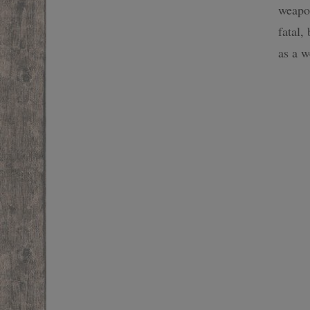
weapon
SF
fatal,
as a w
FANTASTIQUE
FANTASY