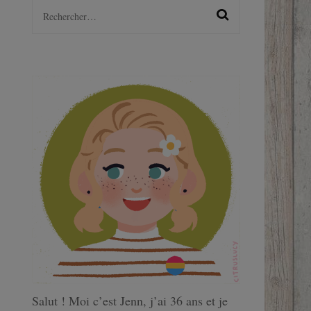
Rechercher :
LGBTQ+
S
Salut ! Moi c’est Jenn, j’ai 36 ans et je