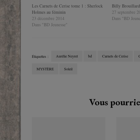
Les Carnets de Cerise tome 1 : Sherlock
Billy Brouillar
Holmes au féminin
27 septembre 2
23 décembre 2014
Dans "BD Jeune
Dans "BD Jeunesse"
Aurélie Neyret
bd
Carnets de Cerise
C
Étiquettes :
MYSTÈRE
Soleil
Navigation
d'article
Vous pourrie