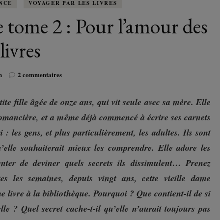
K-LITTÉRATURE
NCE
VOYAGER PAR LES LIVRES
DRAME / ROMANCE
CORÉE
ALLEMAGNE
LIRE EN VO
e tome 2 : Pour l’amour des
SÉRIES
ORIENT
K-POP
G ADULT
TRANCHE DE VIE
INDE
AUTRICHE
IRAK
BT
livres
IMAGINAIRES
WEBTOON
FANTASTIQUE
JAPON
DANEMARK
JUDÉE
sur
n
2 commentaires
Les
FANTASY
VIETNAM
ECOSSE
Carnets
tite fille âgée de onze ans, qui vit seule avec sa mère. Elle
de
MAGICAL GIRL
Cerise
ESPAGNE
romancière, et a même déjà commencé à écrire ses carnets
tome
i : les gens, et plus particulièrement, les adultes. Ils sont
2
HORREUR
FINLANDE
:
’elle souhaiterait mieux les comprendre. Elle adore les
Pour
SHÔJO
enter de deviner quels secrets ils dissimulent… Prenez
l’amour
FRANCE
des
tes les semain
es, depuis vingt ans, cette vieille dame
livres
SHÔNEN
GRANDE-BRETAGNE
 livre à la bibliothèque. Pourquoi ? Que contient-il de si
lle ? Quel secret cache-t-il qu’elle n’aurait toujours pas
SEINEN
ITALIE