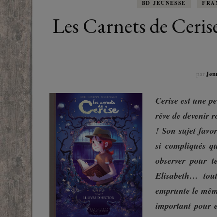
EUROPE
BD JEUNESSE
FRA
ADOS
FRANCOPHONE
Les Carnets de Ceris
PROCHE-
YOUN
ROMANCE
MONDES 
BEAUX LIVRES
Jen
par
RUSSIE
ESOTÉRISME /
Cerise est une pe
PARANORMAL
rêve de devenir 
HISTOIRE
! Son sujet favor
si compliqués qu
BIOGRAPHIE
observer pour t
Elisabeth… tou
TÉMOIGNAGES
emprunte le même
POLAR
important pour e