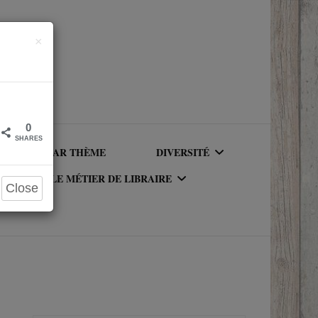
Close
×
0
SHARES
LIRE PAR THÈME
DIVERSITÉ
LE MÉTIER DE LIBRAIRE
Close
AUTEURICES RACISÉ(E)S
UR DU
LE MÉTIER DE LIBRAIRE
PERSONNAGES RACISÉS
LA BIBLIOTHÈQUE DU
PERSONNAGES
RIQUE
LIBRAIRE
NEUROATYPIQUES