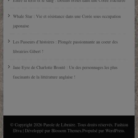
Entre la terre et le sang : Destins brisés dans une Corée fracturée
Whale Star : Vie et résistance dans une Corée sous occupation
japonaise
Les Passeurs d’histoires : Plongée passionnante au coeur des
librairies Gibert !
Jane Eyre de Charlotte Brontë : Un des personnages les plus
fascinants de la littérature anglaise !
© Copyright 2026
Parole de Libraire
. Tous droits réservés.
Fashion
Diva | Développé par
Blossom Themes
.Propulsé par
WordPress
.