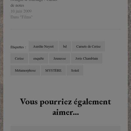
de notes
10 juin 2009
Dans "Films"
Aurélie Neyret
bd
Carnets de Cerise
Étiquettes :
Cerise
enquête
Jeunesse
Joris Chamblain
Métamorphose
MYSTÈRE
Soleil
Navigation
d'article
Vous pourriez également
aimer...