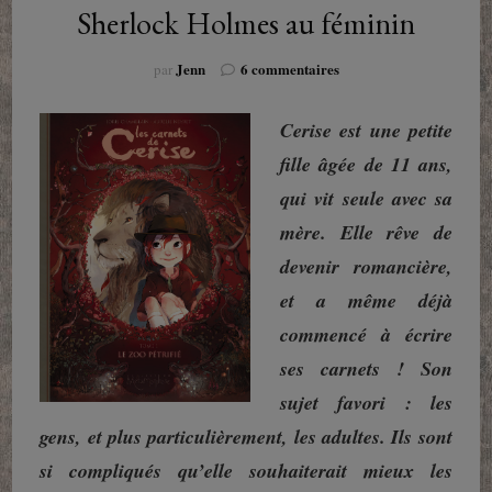
Sherlock Holmes au féminin
sur
Jenn
6 commentaires
par
Les
Carnets
Cerise est une petite
de
Cerise
fille âgée de 11 ans,
tome
qui vit seule avec sa
1
:
mère. Elle rêve de
Sherlock
devenir romancière,
Holmes
au
et a même déjà
féminin
commencé à écrire
ses carnets ! Son
sujet favori : les
gens, et plus particulièrement, les adultes. Ils sont
si compliqués qu’elle souhaiterait mieux les