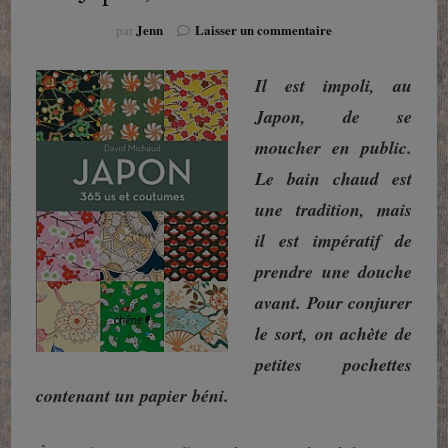
sur
Jenn
Laisser un commentaire
par
Japon,
365
Il est impoli, au
Us
et
Japon, de se
coutumes
moucher en public.
Le bain chaud est
une tradition, mais
il est impératif de
prendre une douche
avant. Pour conjurer
le sort, on achète de
petites pochettes
contenant un papier béni.