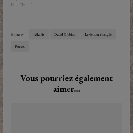
Dans "Polar"
Atlantis
David Gibbins
Le dernier évangile
Étiquettes :
Pocket
Navigation
d'article
Vous pourriez également
aimer...