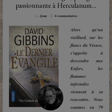
passionnante à Herculanum…
sur
Jenn
4 commentaires
par
Le
Dernier
Alors qu’un
Evangile,
plongée
vieillard, sur les
passionnante
flancs du Vésuve,
à
Herculanum…
s’apprête à
descendre aux
Enfers, les
flammes
infernales
viennent à sa
rencontre. Nous
sommes en 79