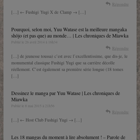
Répondre
[…] ← Fushigi Yugi X de Clamp → […]
Pourquoi, selon moi, Yuu Watase est la meilleure mangaka
shôjo (et pas que) au monde… | Les chroniques de Miawka
Publié le
26 avril 2014 à 16h34
Répondre
[…] de jeunesse toussa) c’est avec l’excellentissime, que dis-je, le
monumental classique Fushigi Yugi que sa carrière décolle
réellement. C’est également sa première série longue (18 tomes
[…]
Dessinez le manga par Yuu Watase | Les chroniques de
Miawka
Publié le
8 mai 2015 à 21h56
Répondre
[…] ← Host Club Fushigi Yugi → […]
Les 18 mangas du moment à lire absolument ! – Parole de