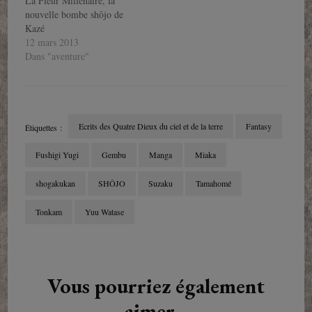
La Fleur Millénaire, la
nouvelle bombe shôjo de
Kazé
12 mars 2013
Dans "aventure"
Ecrits des Quatre Dieux du ciel et de la terre
Fantasy
Étiquettes :
Fushigi Yugi
Gembu
Manga
Miaka
shogakukan
SHÔJO
Suzaku
Tamahomé
Tonkam
Yuu Watase
Navigation
d'article
Vous pourriez également
aimer...