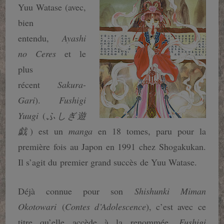
Yuu Watase (avec,
bien
entendu,
Ayashi
no Ceres
et le
plus
récent
Sakura-
Gari
).
Fushigi
Yuugi
(
ふしぎ遊
戯
) est un
manga
en 18 tomes, paru pour la
première fois au Japon en 1991 chez Shogakukan.
Il s’agit du premier grand succès de Yuu Watase.
Déjà connue pour son
Shishunki Miman
Okotowari
(
Contes d’Adolescence
), c’est avec ce
titre qu’elle accède à la renommée.
Fushigi