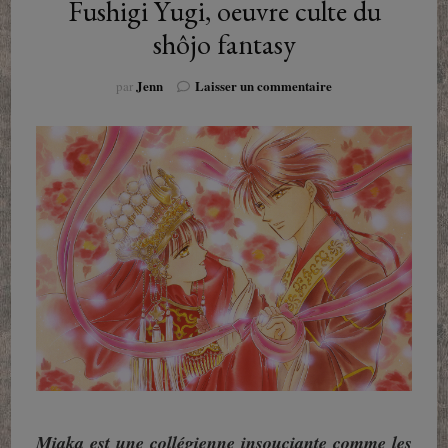
Fushigi Yugi, oeuvre culte du
shôjo fantasy
sur
Jenn
Laisser un commentaire
par
Fushigi
Yugi,
oeuvre
culte
du
shôjo
fantasy
Miaka est une collégienne insouciante comme les