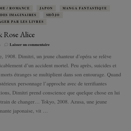
ME / ROMANCE
JAPON
MANGA FANTASTIQUE
DES IMAGINAIRES
SHÔJO
AGER PAR LES LIVRES
k Rose Alice
sur
n
Laisser un commentaire
Black
, 1908. Dimitri, un jeune chanteur d’opéra se relève
Rose
Alice
icablement d’un accident mortel. Peu après, suicides et
 morts étranges se multiplient dans son entourage. Quand
térieux personnage l’approche avec de terrifiantes
tions, Dimitri prend conscience que quelque chose en lui
 train de changer… Tokyo, 2008. Azusa, une jeune
nante japonaise, vit …