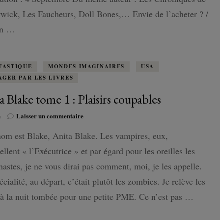
wick, Les Faucheurs, Doll Bones,… Envie de l’acheter ? /
un …
TASTIQUE
MONDES IMAGINAIRES
USA
AGER PAR LES LIVRES
a Blake tome 1 : Plaisirs coupables
sur
n
Laisser un commentaire
Anita
om est Blake, Anita Blake. Les vampires, eux,
Blake
tome
llent « l’Exécutrice » et par égard pour les oreilles les
1
:
hastes, je ne vous dirai pas comment, moi, je les appelle.
Plaisirs
cialité, au départ, c’était plutôt les zombies. Je relève les
coupables
à la nuit tombée pour une petite PME. Ce n’est pas …