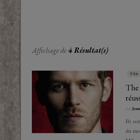
EUROPE
ADOS
FRANCOPHONE
PROCHE-
YOUN
ROMANCE
MONDES 
BEAUX LIVRES
Affichage de
4 Résultat(s)
RUSSIE
ESOTÉRISME /
PARANORMAL
USA
HISTOIRE
The 
réus
BIOGRAPHIE
Jen
par
TÉMOIGNAGES
Ils so
du mon
POLAR