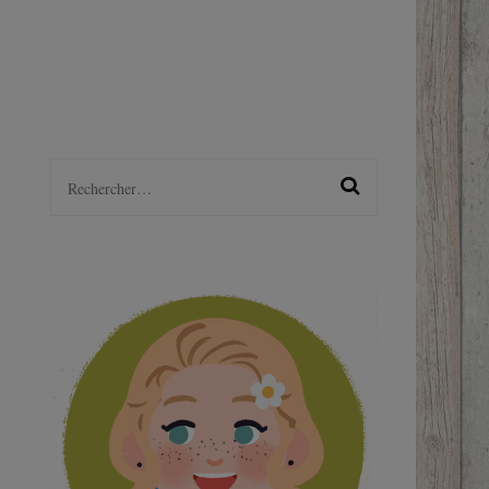
LGBTQ+
S
Rechercher :