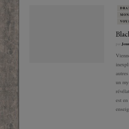
DRA
MON
VOY
Blac
Jen
par
Vienne
inexpl
autres
un mys
révéla
est en
enseig