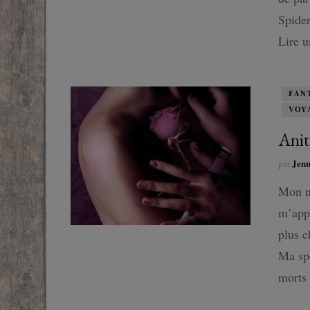
Spider
Lire 
FAN
VOY
Anit
Jen
par
Mon n
m’appe
plus c
Ma spé
morts 