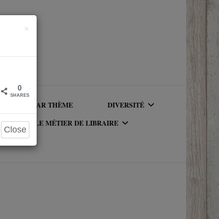
Close
×
0
SHARES
LIRE PAR THÈME
DIVERSITÉ
LE MÉTIER DE LIBRAIRE
Close
AUTEURICES RACISÉ(E)S
UR DU
LE MÉTIER DE LIBRAIRE
PERSONNAGES RACISÉS
LA BIBLIOTHÈQUE DU
PERSONNAGES
RIQUE
LIBRAIRE
NEUROATYPIQUES