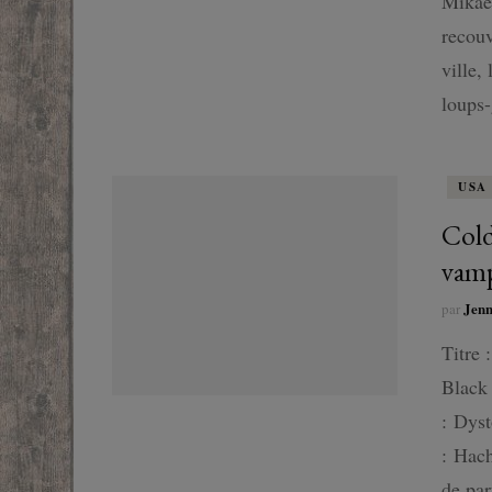
Mikael
SF
recouv
ville,
FANTASTIQUE
loups-
FANTASY
USA
Cold
vamp
Jen
par
Titre 
Black
: Dyst
: Hac
de pa