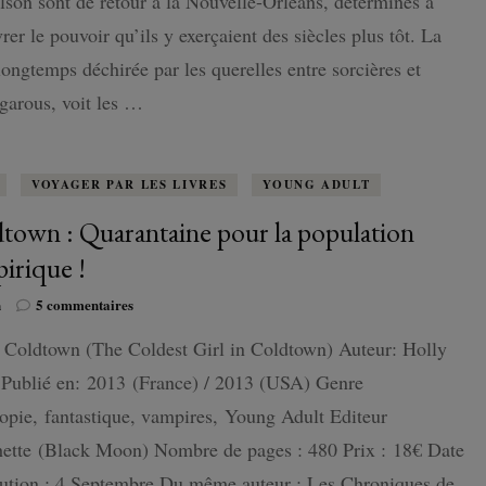
son sont de retour à la Nouvelle-Orléans, déterminés à
L’Ascension,
rer le pouvoir qu’ils y exerçaient des siècles plus tôt. La
plongée
ISLANDE
réussie
 longtemps déchirée par les querelles entre sorcières et
dans
garous, voit les …
PAYS-BAS
le
spin-
off
de
VOYAGER PAR LES LIVRES
YOUNG ADULT
Vampire
Diaries
town : Quarantaine pour la population
!
irique !
sur
n
5 commentaires
Coldtown
: Coldtown (The Coldest Girl in Coldtown) Auteur: Holly
:
Quarantaine
 Publié en: 2013 (France) / 2013 (USA) Genre
pour
la
opie, fantastique, vampires, Young Adult Editeur
population
hette (Black Moon) Nombre de pages : 480 Prix : 18€ Date
vampirique
!
rution : 4 Septembre Du même auteur : Les Chroniques de