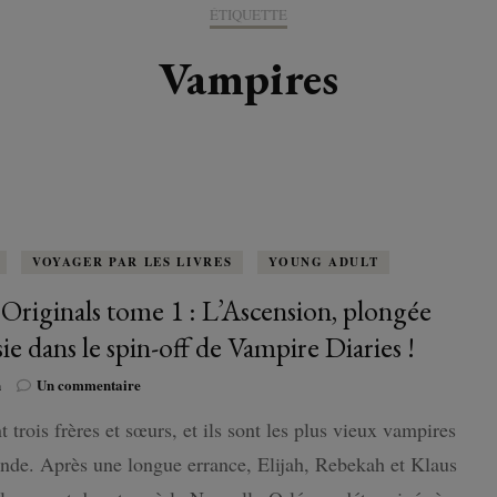
K-LITTÉRATURE
ÉTIQUETTE
DRAME / ROMANCE
CORÉE
ALLEMAGNE
LIRE EN VO
SÉRIES
ORIENT
K-POP
Vampires
G ADULT
TRANCHE DE VIE
INDE
AUTRICHE
IRAK
BT
IMAGINAIRES
WEBTOON
FANTASTIQUE
JAPON
DANEMARK
JUDÉE
FANTASY
VIETNAM
ECOSSE
MAGICAL GIRL
ESPAGNE
VOYAGER PAR LES LIVRES
YOUNG ADULT
Originals tome 1 : L’Ascension, plongée
HORREUR
FINLANDE
sie dans le spin-off de Vampire Diaries !
SHÔJO
FRANCE
sur
n
Un commentaire
The
SHÔNEN
nt trois frères et sœurs, et ils sont les plus vieux vampires
Originals
GRANDE-BRETAGNE
tome
de. Après une longue errance, Elijah, Rebekah et Klaus
1
SEINEN
ITALIE
: