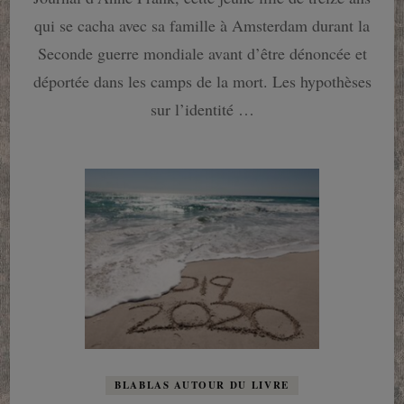
?
qui se cacha avec sa famille à Amsterdam durant la
:
Le
Seconde guerre mondiale avant d’être dénoncée et
livre
déportée dans les camps de la mort. Les hypothèses
le
plus
sur l’identité …
complet
sur
le
destin
tragique
de
la
famille
Frank
!
BLABLAS AUTOUR DU LIVRE