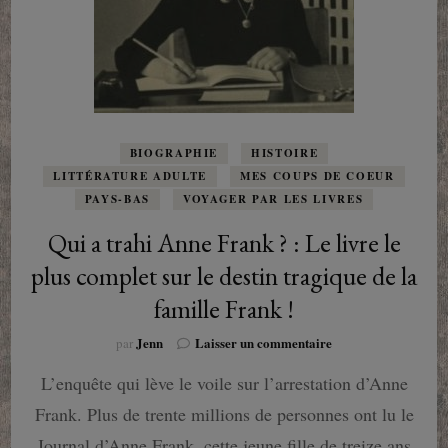
BIOGRAPHIE
HISTOIRE
LITTÉRATURE ADULTE
MES COUPS DE COEUR
PAYS-BAS
VOYAGER PAR LES LIVRES
Qui a trahi Anne Frank ? : Le livre le
plus complet sur le destin tragique de la
famille Frank !
sur
Jenn
Laisser un commentaire
par
Qui
L’enquête qui lève le voile sur l’arrestation d’Anne
a
trahi
Frank. Plus de trente millions de personnes ont lu le
Anne
Frank
Journal d’Anne Frank, cette jeune fille de treize ans