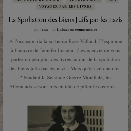
VOYAGER PAR LES LIVRES
La Spoliation des biens Juifs par les nazis
sur
Jenn
Laisser un commentaire
par
La
A l’occasion de la sortie de Rose Valland, L’espionne
Spoliation
des
à l’oeuvre de Jennifer Lesieur, j’avais envie de vous
biens
Juifs
parler un peu plus des livres autour de la spoliation
par
des biens juifs par les nazis. Mais qu’est-ce que c’est
les
nazis
? Pendant la Seconde Guerre Mondiale, les
Allemands se sont mis en tête de piller les œuvres …