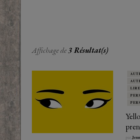
EUROPE
ADOS
FRANCOPHONE
PROCHE-
YOUN
ROMANCE
MONDES 
BEAUX LIVRES
Affichage de
3 Résultat(s)
RUSSIE
ESOTÉRISME /
PARANORMAL
AUT
AUT
HISTOIRE
LIR
PER
BIOGRAPHIE
PER
Yell
TÉMOIGNAGES
pren
POLAR
Jen
par