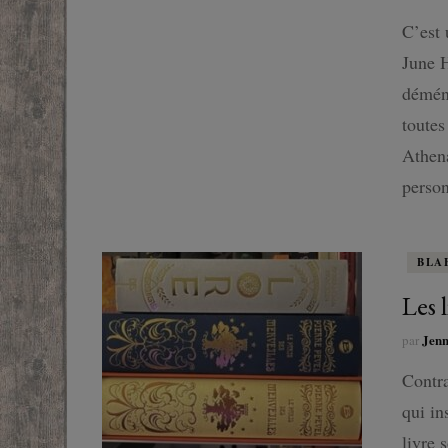
SF
C’est 
June H
FANTASTIQUE
déména
toutes
FANTASY
Athena
person
BLA
Les l
Jen
par
Contra
qui in
livre 