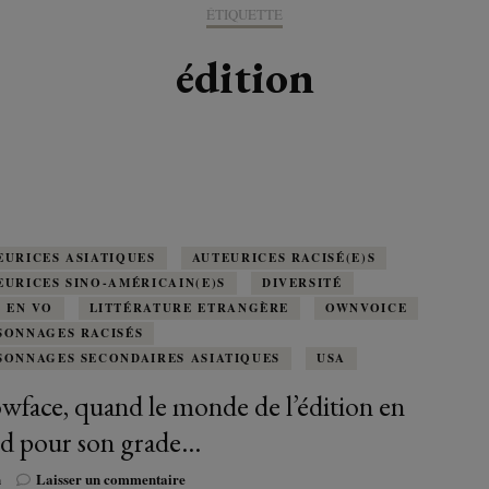
K-LITTÉRATURE
ÉTIQUETTE
DRAME / ROMANCE
CORÉE
ALLEMAGNE
LIRE EN VO
SÉRIES
ORIENT
K-POP
édition
G ADULT
TRANCHE DE VIE
INDE
AUTRICHE
IRAK
BT
IMAGINAIRES
WEBTOON
FANTASTIQUE
JAPON
DANEMARK
JUDÉE
FANTASY
VIETNAM
ECOSSE
MAGICAL GIRL
ESPAGNE
EURICES ASIATIQUES
AUTEURICES RACISÉ(E)S
EURICES SINO-AMÉRICAIN(E)S
DIVERSITÉ
HORREUR
E EN VO
LITTÉRATURE ETRANGÈRE
FINLANDE
OWNVOICE
SONNAGES RACISÉS
SHÔJO
SONNAGES SECONDAIRES ASIATIQUES
USA
FRANCE
owface, quand le monde de l’édition en
SHÔNEN
GRANDE-BRETAGNE
d pour son grade…
SEINEN
sur
n
Laisser un commentaire
ITALIE