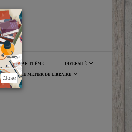
Close
×
0
SHARES
LIRE PAR THÈME
DIVERSITÉ
LE MÉTIER DE LIBRAIRE
Close
AUTEURICES RACISÉ(E)S
UR DU
LE MÉTIER DE LIBRAIRE
PERSONNAGES RACISÉS
LA BIBLIOTHÈQUE DU
PERSONNAGES
RIQUE
LIBRAIRE
NEUROATYPIQUES