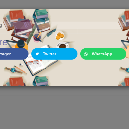
Parole de Libraire
g
Conseils et blablas depuis 2006
re
rtager
Twitter
WhatsApp
TURE JEUNESSE
MANGAS
BD & COMICS
R LES LIVRES
K-CULTURE
AUTOUR DU LIVRE
MES COUPS DE COEUR
POP CULTURE
MS
ACTION/THRILLER
BD ADULTE
E
DÉCOUVRIR LA CORÉE
BLABLAS AUTO
ÈRES LECTURES
AVENTURE
BD JEUNESSE
CANADA
LIVRE
DISNEY
K-DRAMAS
S DÈS 8 ANS
COMÉDIE
COMICS
USA
CHINE
LIRE EN NUMÉ
FILMS