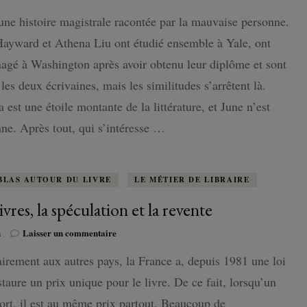
Yellowface,
une histoire magistrale racontée par la mauvaise personne.
quand
ISLANDE
le
ayward et Athena Liu ont étudié ensemble à Yale, ont
monde
de
gé à Washington après avoir obtenu leur diplôme et sont
PAYS-BAS
l’édition
 les deux écrivaines, mais les similitudes s’arrêtent là.
en
prend
 est une étoile montante de la littérature, et June n’est
pour
ne. Après tout, qui s’intéresse …
son
grade…
BLAS AUTOUR DU LIVRE
LE MÉTIER DE LIBRAIRE
ivres, la spéculation et la revente
sur
n
Laisser un commentaire
Les
irement aux autres pays, la France a, depuis 1981 une loi
livres,
la
staure un prix unique pour le livre. De ce fait, lorsqu’un
spéculation
et
sort, il est au même prix partout. Beaucoup de