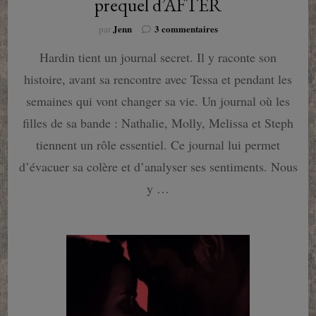
prequel d’AFTER
sur
Jenn
3 commentaires
par
Before
Hardin tient un journal secret. Il y raconte son
:
Hardin
histoire, avant sa rencontre avec Tessa et pendant les
prend
la
semaines qui vont changer sa vie. Un journal où les
parole
filles de sa bande : Nathalie, Molly, Melissa et Steph
dans
ce
tiennent un rôle essentiel. Ce journal lui permet
prequel
d’évacuer sa colère et d’analyser ses sentiments. Nous
d’AFTER
y …