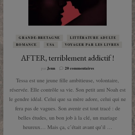
GRANDE-BRETAGNE
LITTÉRATURE ADULTE
ROMANCE
USA
VOYAGER PAR LES LIVRES
AFTER, terriblement addictif !
sur
Jenn
20 commentaires
par
AFTER,
Tessa est une jeune fille ambitieuse, volontaire,
terriblement
addictif
réservée. Elle contrôle sa vie. Son petit ami Noah est
!
le gendre idéal. Celui que sa mère adore, celui qui ne
fera pas de vagues. Son avenir est tout tracé : de
belles études, un bon job à la clé, un mariage
heureux… Mais ça, c’était avant qu’il …