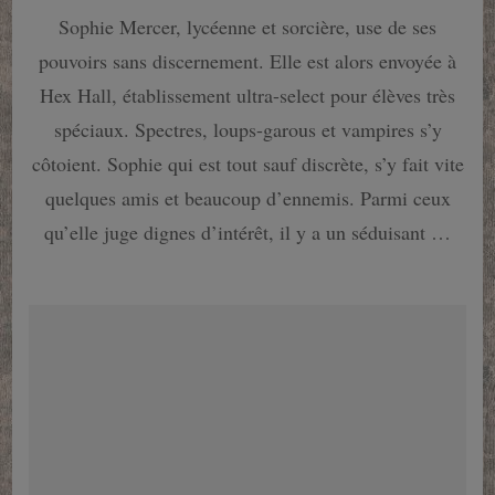
Hex
Sophie Mercer, lycéenne et sorcière, use de ses
Hall
tome
pouvoirs sans discernement. Elle est alors envoyée à
1
de
Hex Hall, établissement ultra-select pour élèves très
Rachel
spéciaux. Spectres, loups-garous et vampires s’y
Hawkins:
plongée
côtoient. Sophie qui est tout sauf discrète, s’y fait vite
dans
quelques amis et beaucoup d’ennemis. Parmi ceux
une
académie
qu’elle juge dignes d’intérêt, il y a un séduisant …
pas
comme
les
autres…