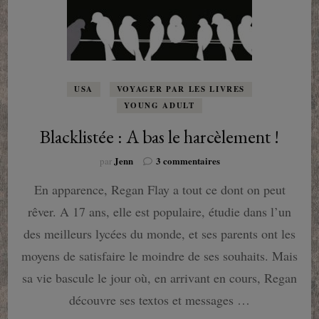
USA
VOYAGER PAR LES LIVRES
YOUNG ADULT
Blacklistée : A bas le harcèlement !
sur
Jenn
3 commentaires
par
Blacklistée
En apparence, Regan Flay a tout ce dont on peut
:
A
rêver. A 17 ans, elle est populaire, étudie dans l’un
bas
le
des meilleurs lycées du monde, et ses parents ont les
harcèlement
moyens de satisfaire le moindre de ses souhaits. Mais
!
sa vie bascule le jour où, en arrivant en cours, Regan
découvre ses textos et messages …