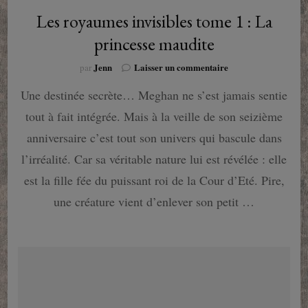
Les royaumes invisibles tome 1 : La
princesse maudite
sur
Jenn
Laisser un commentaire
par
Les
Une destinée secrète… Meghan ne s’est jamais sentie
royaumes
invisibles
tout à fait intégrée. Mais à la veille de son seizième
tome
1
anniversaire c’est tout son univers qui bascule dans
:
l’irréalité. Car sa véritable nature lui est révélée : elle
La
princesse
est la fille fée du puissant roi de la Cour d’Eté. Pire,
maudite
une créature vient d’enlever son petit …