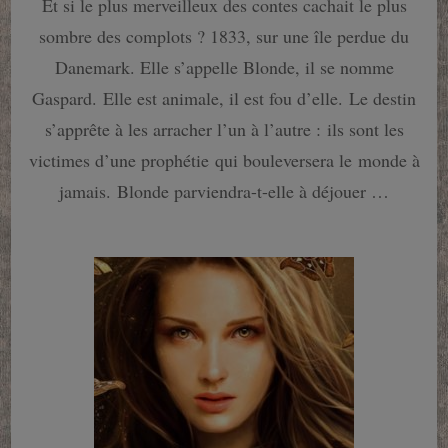
Et si le plus merveilleux des contes cachait le plus
tome
2
sombre des complots ? 1833, sur une île perdue du
:
La
Danemark. Elle s’appelle Blonde, il se nomme
Prophétie
Gaspard. Elle est animale, il est fou d’elle. Le destin
de
la
s’apprête à les arracher l’un à l’autre : ils sont les
Reine
victimes d’une prophétie qui bouleversera le monde à
des
Neiges
jamais. Blonde parviendra-t-elle à déjouer …