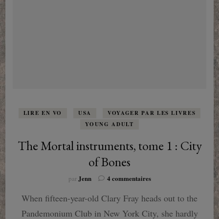
LIRE EN VO
USA
VOYAGER PAR LES LIVRES
YOUNG ADULT
The Mortal instruments, tome 1 : City
of Bones
sur
Jenn
4 commentaires
par
The
When fifteen-year-old Clary Fray heads out to the
Mortal
instruments,
Pandemonium Club in New York City, she hardly
tome