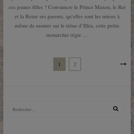
L’Elite
ces jeunes filles ? Convaincre le Prince Maxon, le Roi
de
Kiera
et la Reine ses parents, qu’elles sont les mieux à
Cass
même de monter sur le trône d’Illéa, cette petite
monarchie régie …
Pagination
Page
Page
1
2
des
publications
Rechercher :