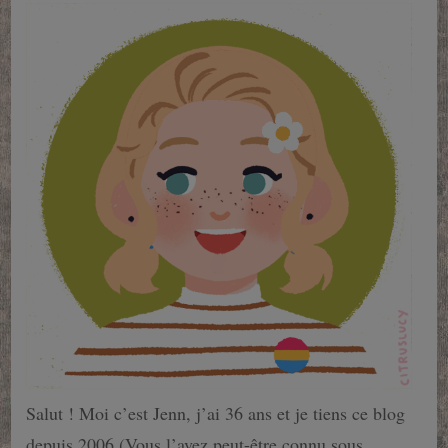
Salut ! Moi c’est Jenn, j’ai 36 ans et je tiens ce blog
depuis 2006 (Vous l’avez peut-être connu sous