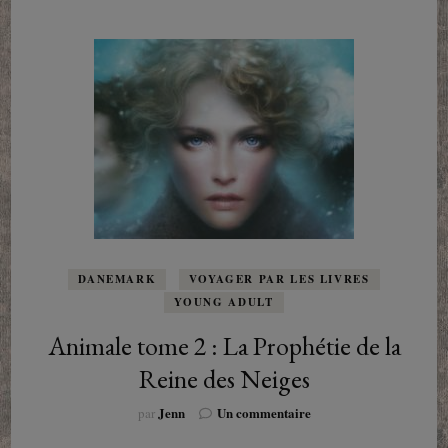
DANEMARK
VOYAGER PAR LES LIVRES
YOUNG ADULT
Animale tome 2 : La Prophétie de la
Reine des Neiges
sur
Jenn
Un commentaire
par
Animale