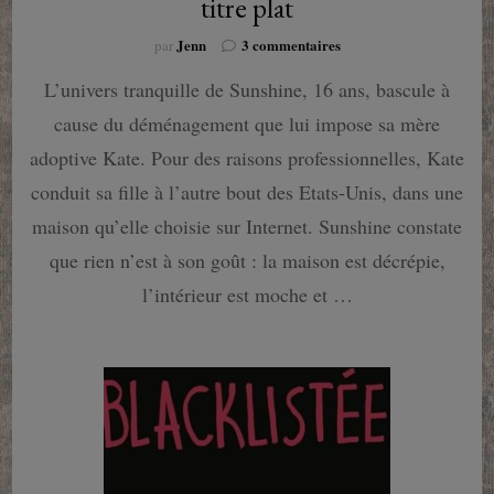
titre plat
sur
Jenn
3 commentaires
par
Sunshine
L’univers tranquille de Sunshine, 16 ans, bascule à
tome
1
cause du déménagement que lui impose sa mère
:
Potentiel
adoptive Kate. Pour des raisons professionnelles, Kate
gâché
conduit sa fille à l’autre bout des Etats-Unis, dans une
pour
titre
maison qu’elle choisie sur Internet. Sunshine constate
plat
que rien n’est à son goût : la maison est décrépie,
l’intérieur est moche et …