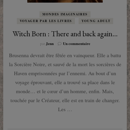
MONDES IMAGINAIRES
VOYAGER PAR LES LIVRES
YOUNG ADULT
Witch Born : There and back again…
sur
Jenn
Un commentaire
par
Witch
Brusenna devrait être fêtée en vainqueur. Elle a battu
Born
:
la Sorcière Noire, et sauvé de la mort les sorcières de
There
and
Haven emprisonnées par l’ennemi. Au bout d’un
back
voyage éprouvant, elle a trouvé sa place dans le
again…
monde… et le cœur d’un homme, enfin. Mais,
touchée par le Créateur, elle est en train de changer.
Les …