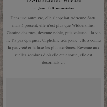
sur
Jenn
8 commentaires
par
Widdershins
Dans une autre vie, elle s’appelait Adrienne Satti,
d’Ari
Marmell
mais à présent, elle n’est plus que Widdershins.
:
D’Aristocrate
Gamine des rues, devenue noble, puis voleuse – la vie
à
ne l’a pas épargnée. Orpheline très jeune, elle a connu
Voleuse
la pauvreté et le luxe les plus extrêmes. Revenue aux
ruelles sombres d’où elle était sortie, elle est
désormais …