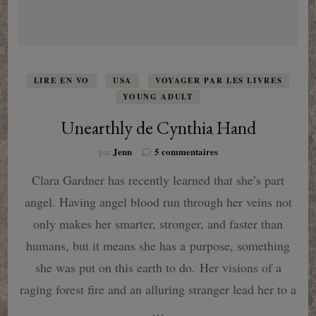
LIRE EN VO
USA
VOYAGER PAR LES LIVRES
YOUNG ADULT
Unearthly de Cynthia Hand
sur
Jenn
5 commentaires
par
Unearthly
Clara Gardner has recently learned that she’s part
de
Cynthia
angel. Having angel blood run through her veins not
Hand
only makes her smarter, stronger, and faster than
humans, but it means she has a purpose, something
she was put on this earth to do. Her visions of a
raging forest fire and an alluring stranger lead her to a
…