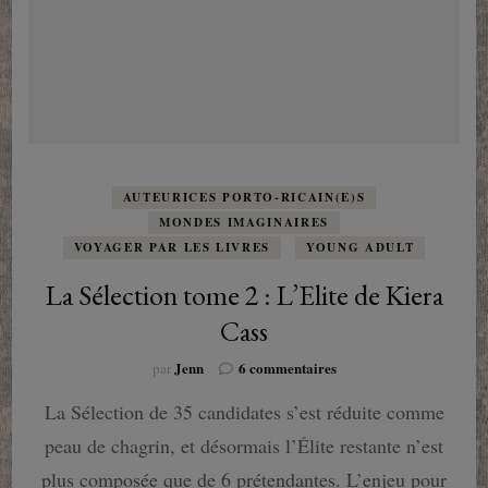
AUTEURICES PORTO-RICAIN(E)S
MONDES IMAGINAIRES
VOYAGER PAR LES LIVRES
YOUNG ADULT
La Sélection tome 2 : L’Elite de Kiera
Cass
sur
Jenn
6 commentaires
par
La
La Sélection de 35 candidates s’est réduite comme
Sélection
tome
peau de chagrin, et désormais l’Élite restante n’est
2
:
plus composée que de 6 prétendantes. L’enjeu pour