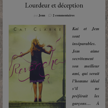
Lourdeur et déception
sur
Jenn
2 commentaires
par
Revanche
de
Kai et Jem
Cat
Clarke
sont
:
inséparables.
Lourdeur
et
Jem aime
déception
secrètement
son meilleur
ami, qui serait
l’homme idéal
s’il ne
préférait les
garçons… À