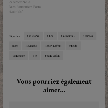
29 septembre 2013
Dans "Auteurices Porto-
ricain(e)s"
Cat Clarke
Choc
Collection R
Cruelles
Étiquettes :
mort
Revanche
Robert Laffont
suicide
Vengeance
Vie
Young Adult
Navigation
d'article
Vous pourriez également
aimer...