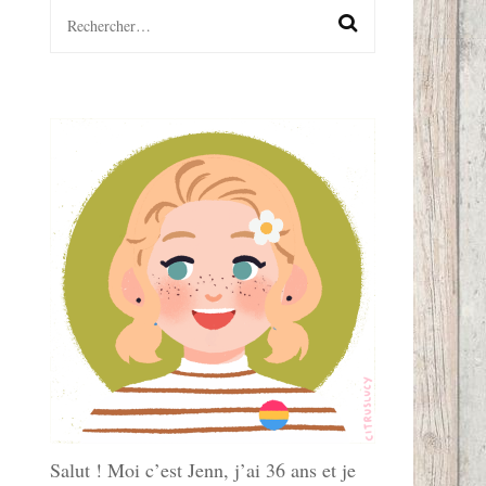
Rechercher :
LGBTQ+
S
Salut ! Moi c’est Jenn, j’ai 36 ans et je