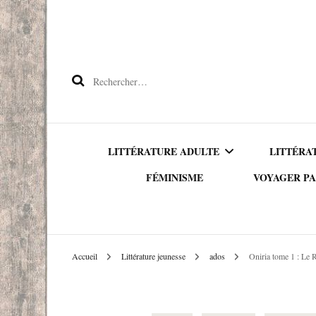
Rechercher :
LITTÉRATURE ADULTE
LITTÉRA
FÉMINISME
VOYAGER PA
OWNVOICE
ALBU
AMÉRIQU
LITTÉRATURE
PREMI
Accueil
Littérature jeunesse
ados
Oniria tome 1 : Le
ETRANGÈRE
ASIE
ROMAN
LITTÉRATURE