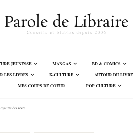
Parole de Libraire
Conseils et blablas depuis 2006
TURE JEUNESSE
MANGAS
BD & COMICS
R LES LIVRES
K-CULTURE
AUTOUR DU LIVRE
MES COUPS DE COEUR
POP CULTURE
MS
ACTION/THRILLER
BD ADULTE
E
DÉCOUVRIR LA CORÉE
BLABLAS AUTO
ÈRES LECTURES
AVENTURE
BD JEUNESSE
 Royaume des rêves
CANADA
LIVRE
DISNEY
K-DRAMAS
S DÈS 8 ANS
COMÉDIE
COMICS
USA
CHINE
LIRE EN NUMÉ
FILMS