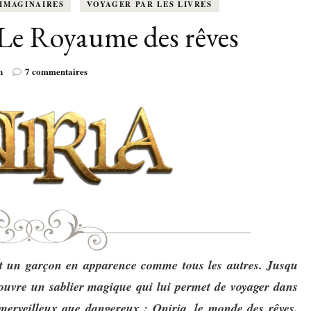
K-LITTÉRATURE
IMAGINAIRES
VOYAGER PAR LES LIVRES
DRAME / ROMANCE
CORÉE
ALLEMAGNE
LIRE EN VO
 Le Royaume des rêves
SÉRIES
ORIENT
K-POP
G ADULT
TRANCHE DE VIE
INDE
AUTRICHE
IRAK
BT
sur
n
7 commentaires
IMAGINAIRES
WEBTOON
FANTASTIQUE
Oniria
JAPON
DANEMARK
JUDÉE
tome
1
FANTASY
VIETNAM
ECOSSE
:
Le
Royaume
MAGICAL GIRL
ESPAGNE
des
rêves
HORREUR
FINLANDE
SHÔJO
FRANCE
SHÔNEN
est un garçon en apparence comme tous les autres. Jusqu
GRANDE-BRETAGNE
couvre un sablier magique qui lui permet de voyager dans
SEINEN
ITALIE
erveilleux que dangereux : Oniria, le monde des rêves.