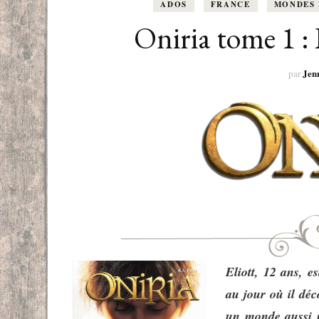
EUROPE
ADOS
FRANCE
MONDES 
ADOS
FRANCOPHONE
Oniria tome 1 :
PROCHE-
YOUN
ROMANCE
Jen
MONDES 
par
BEAUX LIVRES
RUSSIE
ESOTÉRISME /
PARANORMAL
HISTOIRE
BIOGRAPHIE
TÉMOIGNAGES
Eliott, 12 ans, 
au jour où il dé
POLAR
un monde aussi m