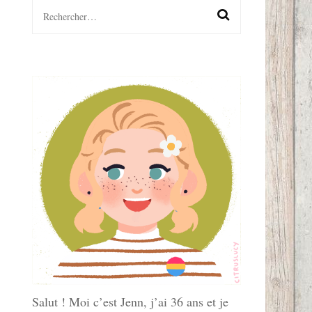
Rechercher :
LGBTQ+
S
Salut ! Moi c’est Jenn, j’ai 36 ans et je