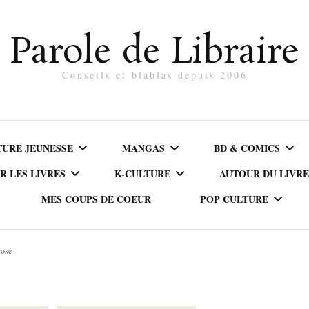
Parole de Libraire
Conseils et blablas depuis 2006
TURE JEUNESSE
MANGAS
BD & COMICS
R LES LIVRES
K-CULTURE
AUTOUR DU LIVRE
MES COUPS DE COEUR
POP CULTURE
MS
ACTION/THRILLER
BD ADULTE
E
DÉCOUVRIR LA CORÉE
BLABLAS AUTO
ÈRES LECTURES
AVENTURE
BD JEUNESSE
rose
CANADA
LIVRE
DISNEY
K-DRAMAS
S DÈS 8 ANS
COMÉDIE
COMICS
USA
CHINE
LIRE EN NUMÉ
FILMS