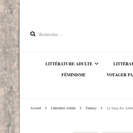
Rechercher :
LITTÉRATURE ADULTE
LITTÉRA
FÉMINISME
VOYAGER PA
OWNVOICE
ALBU
AMÉRIQU
LITTÉRATURE
PREMI
Accueil
Littérature Adulte
Fantasy
Le Sang des Amb
ETRANGÈRE
ASIE
ROMAN
LITTÉRATURE