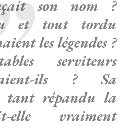
nçait son nom ?
ssu et tout tordu
aient les légendes ?
ables serviteurs
eraient-ils ? Sa
r tant répandu la
t-elle vraiment