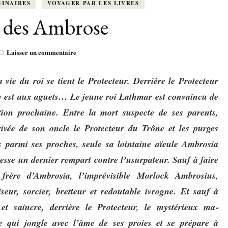
K-LITTÉRATURE
INAIRES
VOYAGER PAR LES LIVRES
DRAME / ROMANCE
CORÉE
ALLEMAGNE
LIRE EN VO
 des Ambrose
SÉRIES
ORIENT
K-POP
G ADULT
TRANCHE DE VIE
INDE
AUTRICHE
IRAK
BT
sur
Laisser un commentaire
IMAGINAIRES
WEBTOON
FANTASTIQUE
Le
JAPON
DANEMARK
JUDÉE
Sang
a vie du roi se tient le Protecteur. Derrière le Protecteur
des
FANTASY
VIETNAM
ECOSSE
Ambrose
 est aux aguets…
Le jeune roi Lathmar est convaincu de
ition prochaine. E
ntre la mort suspecte de ses parents,
MAGICAL GIRL
ESPAGNE
rivée de son oncle le Protecteur du Trône et les purges
HORREUR
s parmi ses proches, seule sa lointaine aïeule Ambrosia
FINLANDE
esse un dernier rempart contre l’usurpateur.
Sauf à faire
SHÔJO
FRANCE
frère d’Ambrosia, l’imprévisible Mor­lock Am­bro­sius,
seur, sor­cier, bretteur et redoutable ivrogne. Et sauf à
SHÔNEN
GRANDE-BRETAGNE
 et vaincre, der­rière le Pro­tecteur, le mys­té­rieux ma­
SEINEN
ste qui jongle avec l’âme de ses proies et se prépare à
ITALIE