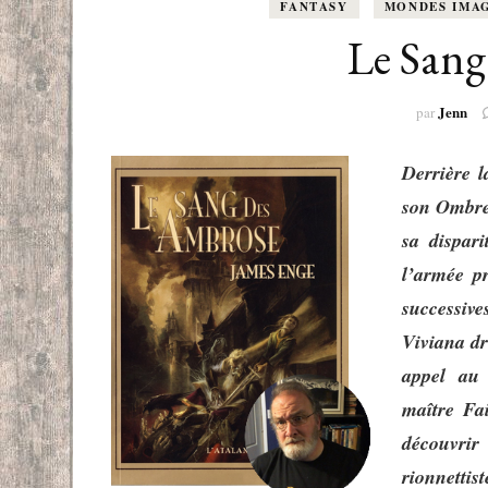
EUROPE
FANTASY
MONDES IMAG
ADOS
FRANCOPHONE
Le Sang
PROCHE-
YOUN
ROMANCE
Jenn
MONDES 
par
BEAUX LIVRES
Derrière l
RUSSIE
ESOTÉRISME /
son Ombre
PARANORMAL
sa dispar
l’armée p
HISTOIRE
successive
Viviana dr
BIOGRAPHIE
appel au 
TÉMOIGNAGES
maître Fai
décou­vrir
POLAR
rionnetti