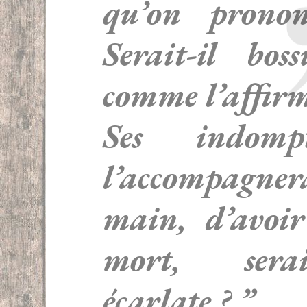
qu’on prono
Serait-il bo
comme l’affirm
Ses indompt
l’accompagn
main, d’avoi
mort, serai
écarlate ? ”