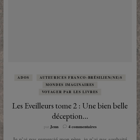
ADOS
AUTEURICES FRANCO-BRÉSILIEN(NE)S
MONDES IMAGINAIRES
VOYAGER PAR LES LIVRES
Les Eveilleurs tome 2 : Une bien belle
déception…
sur
Jenn
4 commentaires
par
Les
Je n’ai pas remercié mon père, je n’ai pas souhaité
Eveilleurs