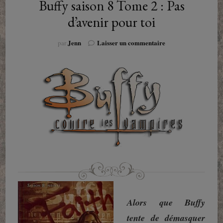
Buffy saison 8 Tome 2 : Pas
d’avenir pour toi
sur
Jenn
Laisser un commentaire
par
Buffy
saison
8
Tome
2
:
Pas
d’avenir
pour
toi
Alors que Buffy
tente de démasquer