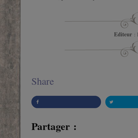
Editeur
: 
Share
Partager :
Partager
Twitter