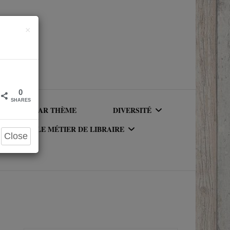
Close
×
0
SHARES
LIRE PAR THÈME
DIVERSITÉ
LE MÉTIER DE LIBRAIRE
Close
AUTEURICES RACISÉ(E)S
UR DU
LE MÉTIER DE LIBRAIRE
PERSONNAGES RACISÉS
LA BIBLIOTHÈQUE DU
PERSONNAGES
RIQUE
LIBRAIRE
NEUROATYPIQUES