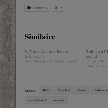
Facebook
X
Similaire
Buffy saison 8 tome 6 : Retraite
Buffy saison 8 
26 juillet 2010
pour toi
Dans "Auteurices Afro-Américain(e)s"
14 juin 2009
Dans "Auteuric
Buffy
Chute libre
Comics
Fusion com
Étiquettes :
saison 9 tome 1
zompires