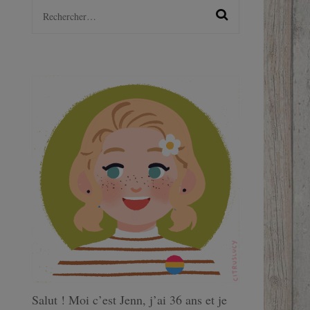
Rechercher :
LGBTQ+
S
Salut ! Moi c’est Jenn, j’ai 36 ans et je