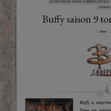
EUROPE
AUTEURICES AFRO-AMÉRICAIN(E)S
ADOS
FRANCOPHONE
VOYAG
PROCHE-
Buffy saison 9 to
YOUN
ROMANCE
MONDES 
Jenn
par
BEAUX LIVRES
RUSSIE
ESOTÉRISME /
PARANORMAL
HISTOIRE
BIOGRAPHIE
TÉMOIGNAGES
Buffy a supprimé
POLAR
Dans un univers