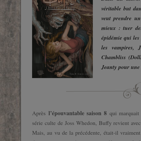
véritable but da
SF
veut prendre un
FANTASTIQUE
mieux : tuer de
épidémie qui les
FANTASY
les vampires, 
Chambliss (Doll
Jeanty pour une 
l’épouvantable saison 8
Après
qui marquait 
série culte de Joss Whedon, Buffy revient avec
Mais, au vu de la précédente, était-il vraiment