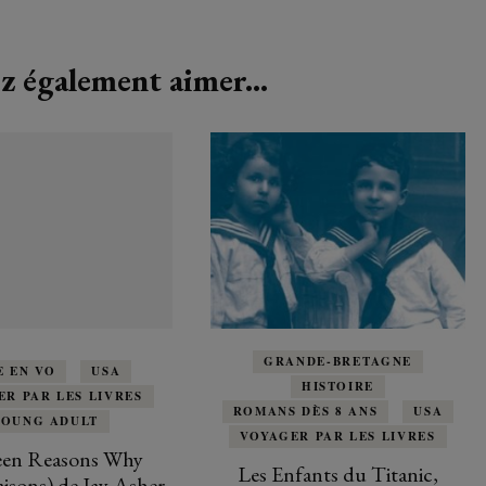
z également aimer...
GRANDE-BRETAGNE
E EN VO
USA
HISTOIRE
ER PAR LES LIVRES
ROMANS DÈS 8 ANS
USA
YOUNG ADULT
VOYAGER PAR LES LIVRES
een Reasons Why
Les Enfants du Titanic,
aisons) de Jay Asher