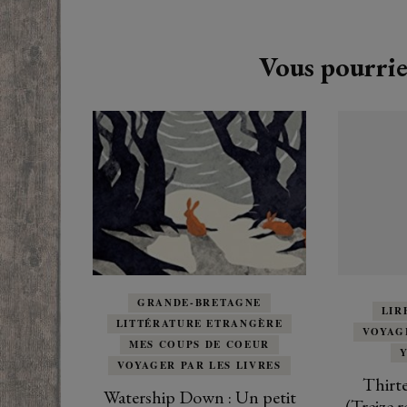
Navigation
d'article
Vous pourrie
GRANDE-BRETAGNE
LIR
LITTÉRATURE ETRANGÈRE
VOYAG
MES COUPS DE COEUR
VOYAGER PAR LES LIVRES
Thirt
Watership Down : Un petit
(Treize r