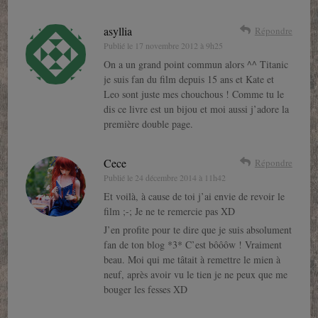
asyllia
Répondre
Publié le
17 novembre 2012 à 9h25
On a un grand point commun alors ^^ Titanic
je suis fan du film depuis 15 ans et Kate et
Leo sont juste mes chouchous ! Comme tu le
dis ce livre est un bijou et moi aussi j’adore la
première double page.
Cece
Répondre
Publié le
24 décembre 2014 à 11h42
Et voilà, à cause de toi j’ai envie de revoir le
film ;-; Je ne te remercie pas XD
J’en profite pour te dire que je suis absolument
fan de ton blog *3* C’est bôôôw ! Vraiment
beau. Moi qui me tâtait à remettre le mien à
neuf, après avoir vu le tien je ne peux que me
bouger les fesses XD