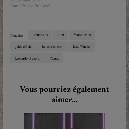
Dans "Grande-Bretagne"
Editions 84
Film
france loisirs
Étiquettes :
guide officiel
James Cameron
Kate Winslet
Leonardo di caprio
Titanic
Navigation
d'article
Vous pourriez également
aimer...