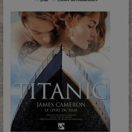
Titanic
le
livre
du
film