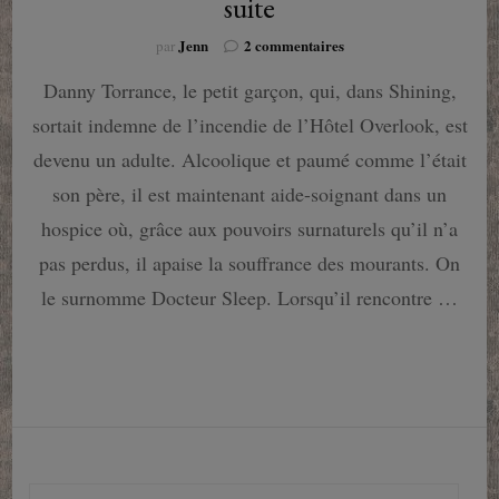
suite
sur
Jenn
2 commentaires
par
Docteur
Danny Torrance, le petit garçon, qui, dans Shining,
Sleep
:
sortait indemne de l’incendie de l’Hôtel Overlook, est
Bon
livre
devenu un adulte. Alcoolique et paumé comme l’était
mais
son père, il est maintenant aide-soignant dans un
mauvaise
suite
hospice où, grâce aux pouvoirs surnaturels qu’il n’a
pas perdus, il apaise la souffrance des mourants. On
le surnomme Docteur Sleep. Lorsqu’il rencontre …