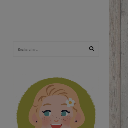
LGBTQ+
S
Rechercher :