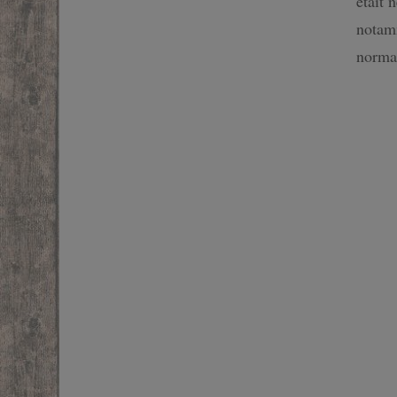
était 
SF
notamm
normal
FANTASTIQUE
FANTASY