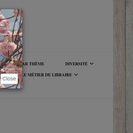
Close
×
0
SHARES
LIRE PAR THÈME
DIVERSITÉ
LE MÉTIER DE LIBRAIRE
Close
AUTEURICES RACISÉ(E)S
UR DU
LE MÉTIER DE LIBRAIRE
PERSONNAGES RACISÉS
LA BIBLIOTHÈQUE DU
PERSONNAGES
RIQUE
LIBRAIRE
NEUROATYPIQUES