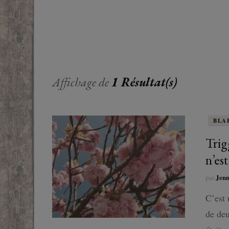
EUROPE
ADOS
FRANCOPHONE
PROCHE-
YOUN
ROMANCE
MONDES 
BEAUX LIVRES
Affichage de
1 Résultat(s)
RUSSIE
ESOTÉRISME /
PARANORMAL
BLA
HISTOIRE
Trig
n’es
BIOGRAPHIE
Jen
par
TÉMOIGNAGES
C’est 
de deu
POLAR