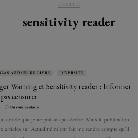
K-LITTÉRATURE
ÉTIQUETTE
DRAME / ROMANCE
CORÉE
ALLEMAGNE
LIRE EN VO
SÉRIES
ORIENT
K-POP
sensitivity reader
G ADULT
TRANCHE DE VIE
INDE
AUTRICHE
IRAK
BT
IMAGINAIRES
WEBTOON
FANTASTIQUE
JAPON
DANEMARK
JUDÉE
FANTASY
VIETNAM
ECOSSE
MAGICAL GIRL
ESPAGNE
BLAS AUTOUR DU LIVRE
DIVERSITÉ
ger Warning et Sensitivity reader : Informer
HORREUR
FINLANDE
t pas censurer
SHÔJO
FRANCE
sur
n
Un commentaire
Trigger
SHÔNEN
un article que je ne pensais pas écrire. Mais la publication
Warning
GRANDE-BRETAGNE
et
x articles sur Actualitté m’ont fait me rendre compte qu’il
Sensitivity
SEINEN
ITALIE
reader