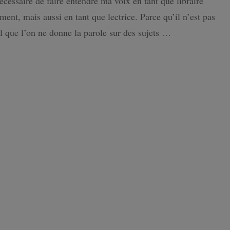
nécessaire de faire entendre ma voix en tant que libraire
:
ent, mais aussi en tant que lectrice. Parce qu’il n’est pas
Informer
ISLANDE
n’est
 que l’on ne donne la parole sur des sujets …
pas
PAYS-BAS
censurer