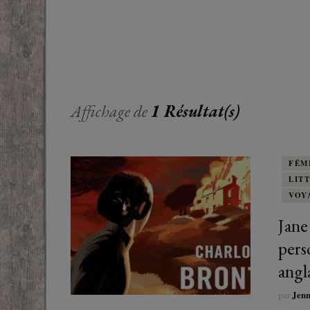
EUROPE
ADOS
FRANCOPHONE
PROCHE-
YOUN
ROMANCE
MONDES 
BEAUX LIVRES
Affichage de
1 Résultat(s)
RUSSIE
ESOTÉRISME /
PARANORMAL
FÉM
LIT
HISTOIRE
VOY
BIOGRAPHIE
Jane
perso
TÉMOIGNAGES
angla
POLAR
Jen
par