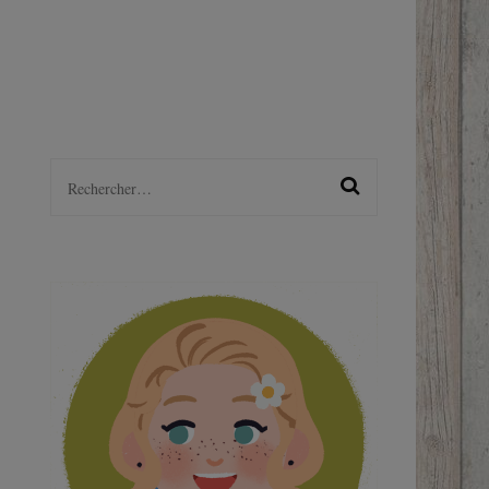
LGBTQ+
S
Rechercher :