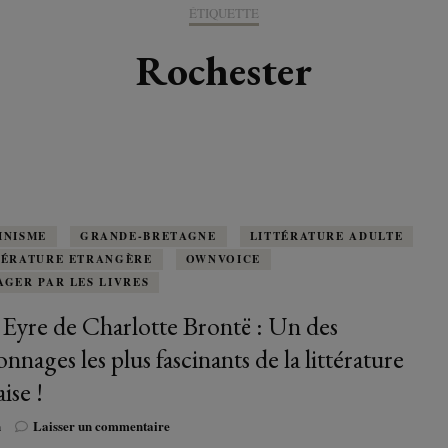
K-LITTÉRATURE
ÉTIQUETTE
DRAME / ROMANCE
CORÉE
ALLEMAGNE
LIRE EN VO
SÉRIES
ORIENT
K-POP
Rochester
G ADULT
TRANCHE DE VIE
INDE
AUTRICHE
IRAK
BT
IMAGINAIRES
WEBTOON
FANTASTIQUE
JAPON
DANEMARK
JUDÉE
FANTASY
VIETNAM
ECOSSE
MAGICAL GIRL
ESPAGNE
INISME
GRANDE-BRETAGNE
LITTÉRATURE ADULTE
TÉRATURE ETRANGÈRE
OWNVOICE
HORREUR
AGER PAR LES LIVRES
FINLANDE
 Eyre de Charlotte Brontë : Un des
SHÔJO
FRANCE
nnages les plus fascinants de la littérature
SHÔNEN
ise !
GRANDE-BRETAGNE
sur
n
Laisser un commentaire
SEINEN
ITALIE
Jane