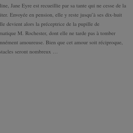
ine, Jane Eyre est recueillie par sa tante qui ne cesse de la
Eyre
de
ISLANDE
iter. Envoyée en pension, elle y reste jusqu’à ses dix-huit
Charlotte
Brontë
lle devient alors la préceptrice de la pupille de
PAYS-BAS
:
matique M. Rochester, dont elle ne tarde pas à tomber
Un
des
nnément amoureuse. Bien que cet amour soit réciproque,
personnages
bstacles seront nombreux …
les
plus
fascinants
de
la
littérature
anglaise
!