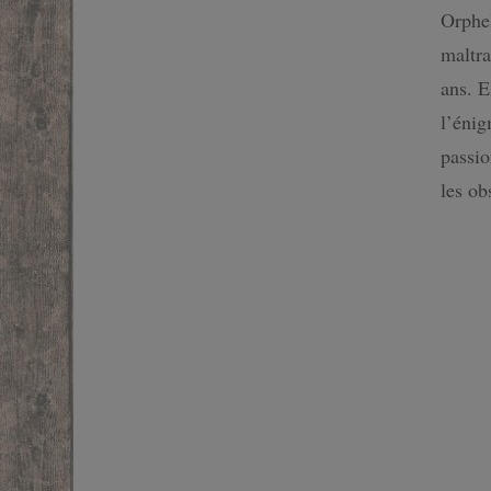
Orphel
SF
maltra
FANTASTIQUE
ans. E
l’énig
FANTASY
passio
les o