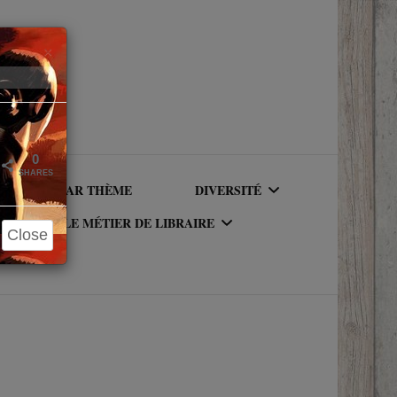
Close
×
0
SHARES
LIRE PAR THÈME
DIVERSITÉ
LE MÉTIER DE LIBRAIRE
Close
AUTEURICES RACISÉ(E)S
UR DU
LE MÉTIER DE LIBRAIRE
PERSONNAGES RACISÉS
LA BIBLIOTHÈQUE DU
PERSONNAGES
RIQUE
LIBRAIRE
NEUROATYPIQUES