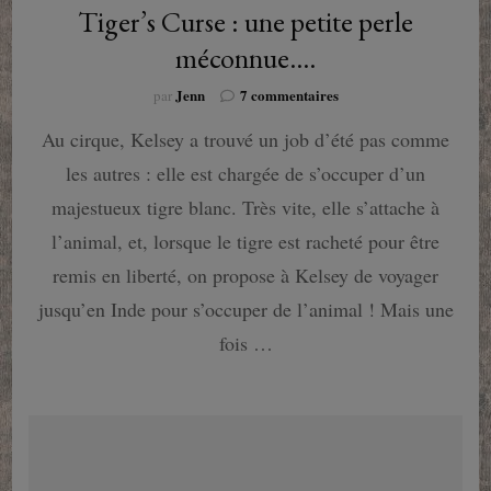
Tiger’s Curse : une petite perle
méconnue….
sur
Jenn
7 commentaires
par
Tiger’s
Au cirque, Kelsey a trouvé un job d’été pas comme
Curse
:
les autres : elle est chargée de s’occuper d’un
une
petite
majestueux tigre blanc. Très vite, elle s’attache à
perle
l’animal, et, lorsque le tigre est racheté pour être
méconnue….
remis en liberté, on propose à Kelsey de voyager
jusqu’en Inde pour s’occuper de l’animal ! Mais une
fois …