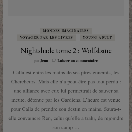
MONDES IMAGINAIRES
VOYAGER PAR LES LIVRES
YOUNG ADULT
Nightshade tome 2 : Wolfsbane
sur
Jenn
Laisser un commentaire
par
Nightshade
Calla est entre les mains de ses pires ennemis, les
tome
2
Chercheurs. Mais elle n’a peut-être pas tout perdu :
:
Wolfsbane
une alliance avec eux lui permettrait de sauver sa
meute, détenue par les Gardiens. L’heure est venue
pour Calla de prendre son destin en mains. Saura-t-
elle convaincre Ren, celui qu’elle a trahi, de rejoindre
son camp …