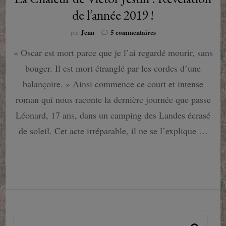
de l’année 2019 !
sur
Jenn
5 commentaires
par
La
« Oscar est mort parce que je l’ai regardé mourir, sans
Chaleur
de
bouger. Il est mort étranglé par les cordes d’une
Victor
Jestin
balançoire. » Ainsi commence ce court et intense
:
roman qui nous raconte la dernière journée que passe
Révélation
de
Léonard, 17 ans, dans un camping des Landes écrasé
l’année
de soleil. Cet acte irréparable, il ne se l’explique …
2019
!