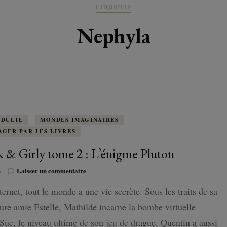
K-LITTÉRATURE
ÉTIQUETTE
DRAME / ROMANCE
CORÉE
ALLEMAGNE
LIRE EN VO
SÉRIES
ORIENT
K-POP
Nephyla
G ADULT
TRANCHE DE VIE
INDE
AUTRICHE
IRAK
BT
IMAGINAIRES
WEBTOON
FANTASTIQUE
JAPON
DANEMARK
JUDÉE
FANTASY
VIETNAM
ECOSSE
MAGICAL GIRL
ESPAGNE
ADULTE
MONDES IMAGINAIRES
AGER PAR LES LIVRES
HORREUR
FINLANDE
 & Girly tome 2 : L’énigme Pluton
SHÔJO
sur
FRANCE
n
Laisser un commentaire
Geek
ternet, tout le monde a une vie secrète. Sous les traits de sa
&
SHÔNEN
GRANDE-BRETAGNE
Girly
ure amie Estelle, Mathilde incarne la bombe virtuelle
tome
SEINEN
2
ue, le niveau ultime de son jeu de drague. Quentin a aussi
ITALIE