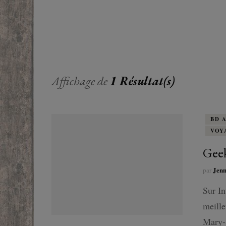
EUROPE
ADOS
FRANCOPHONE
PROCHE-
YOUN
ROMANCE
MONDES 
BEAUX LIVRES
Affichage de
1 Résultat(s)
RUSSIE
ESOTÉRISME /
PARANORMAL
BD 
VOY
HISTOIRE
Geek
BIOGRAPHIE
Jen
par
TÉMOIGNAGES
Sur In
meille
POLAR
Mary-S