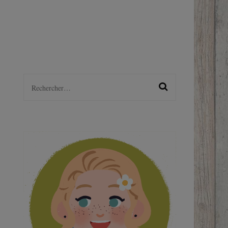
LGBTQ+
S
Rechercher :