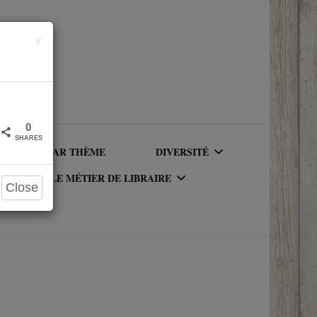
Close
×
0
SHARES
LIRE PAR THÈME
DIVERSITÉ
LE MÉTIER DE LIBRAIRE
Close
AUTEURICES RACISÉ(E)S
UR DU
LE MÉTIER DE LIBRAIRE
PERSONNAGES RACISÉS
LA BIBLIOTHÈQUE DU
PERSONNAGES
RIQUE
LIBRAIRE
NEUROATYPIQUES