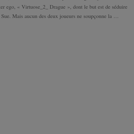
:
ter ego, « Virtuose_2_ Drague », dont le but est de séduire
L’énigme
ISLANDE
Pluton
 Sue. Mais aucun des deux joueurs ne soupçonne la …
PAYS-BAS