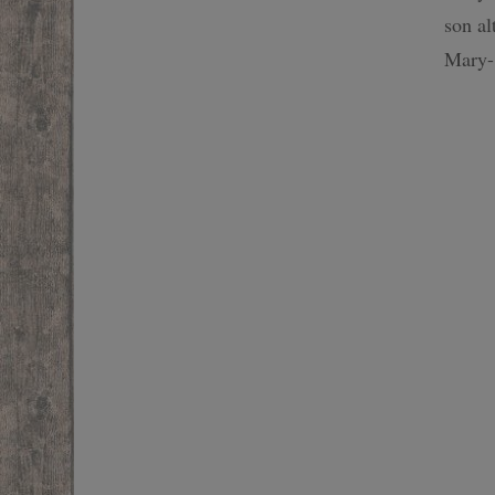
son al
SF
Mary-
FANTASTIQUE
FANTASY