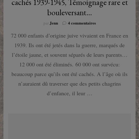
cachés 1939-1945, Témoignage rare et
bouleversant…
sur
Jenn
4 commentaires
par
Paroles
72 000 enfants d’origine juive vivaient en France en
d’étoiles
:
1939. Ils ont été jetés dans la guerre, marqués de
Mémoire
d’enfants
l’étoile jaune, et souvent séparés de leurs parents…
cachés
12 000 ont été éliminés. 60 000 ont survécu:
1939-
1945,
beaucoup parce qu’ils ont été cachés. A l’âge où ils
Témoignage
n’auraient dû traverser que des petits chagrins
rare
et
d’enfance, il leur …
bouleversant…