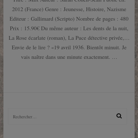
Sarah
2012 (France) Genre : Jeunesse, Histoire, Nazisme
Cohen-
Scali
Editeur : Gallimard (Scripto) Nombre de pages : 480
:
Prix : 15.90€ Du même auteur : Les dents de la nuit,
Au
coeur
La Rose écarlate (roman), La Puce détective privée,…
de
Envie de le lire ? «19 avril 1936. Bientôt minuit. Je
l’horreur
du
vais naître dans une minute exactement. …
nazisme…
Rechercher :