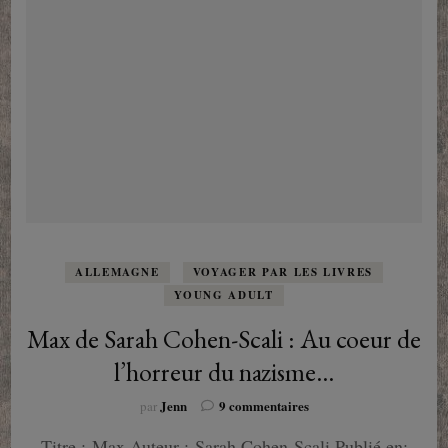
ALLEMAGNE
VOYAGER PAR LES LIVRES
YOUNG ADULT
Max de Sarah Cohen-Scali : Au coeur de
l’horreur du nazisme…
sur
Jenn
9 commentaires
par
Max
Titre : Max Auteur : Sarah Cohen-Scali Publié en:
de