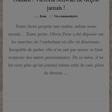
jamais !
sur
Jenn
Un commentaire
par
Gallant
Toute chose projette une ombre, même notre
:
Victoria
monde… Toute petite, Olivia Prior a été déposée sur
Schwab
ne
les marches de l’orphelinat où elle vit désormais.
déçoit
Incapable de parler, elle n’en sait pas moins se faire
jamais
!
respecter des autres pensionnaires. De sa mère, il ne
lui reste plus qu’un journal intime relié de cuir, plein
de dessins …