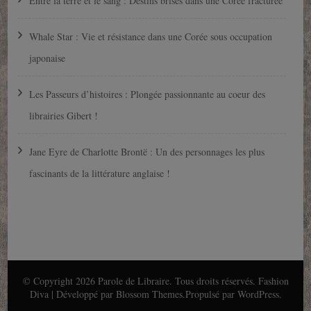
Entre la terre et le sang : Destins brisés dans une Corée fracturée
Whale Star : Vie et résistance dans une Corée sous occupation
japonaise
Les Passeurs d’histoires : Plongée passionnante au coeur des
librairies Gibert !
Jane Eyre de Charlotte Brontë : Un des personnages les plus
fascinants de la littérature anglaise !
© Copyright 2026
Parole de Libraire
. Tous droits réservés.
Fashion
Diva | Développé par
Blossom Themes
.Propulsé par
WordPress
.