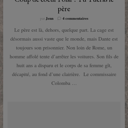
père
sur
Jenn
4 commentaires
par
Coup
Le père est là, dehors, quelque part. La cage est
de
coeur
désormais aussi vaste que le monde, mais Dante est
Polar
:
toujours son prisonnier. Non loin de Rome, un
Tu
homme affolé tente d’arrêter les voitures. Son fils de
Tueras
le
huit ans a disparu et le corps de sa femme gît,
père
décapité, au fond d’une clairière. Le commissaire
Colomba …