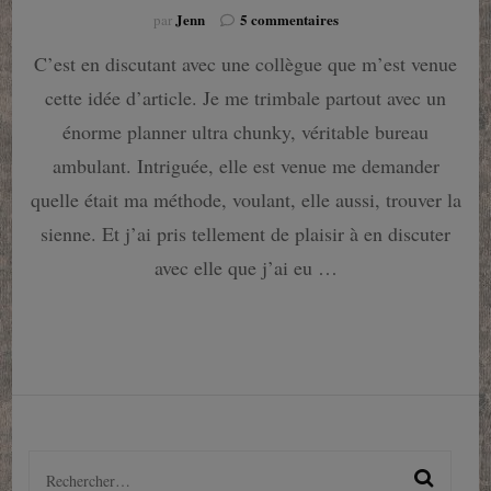
sur
Jenn
5 commentaires
par
Cette
C’est en discutant avec une collègue que m’est venue
année,
c’est
cette idée d’article. Je me trimbale partout avec un
décidé
:
énorme planner ultra chunky, véritable bureau
je
ambulant. Intriguée, elle est venue me demander
m’organise
!
quelle était ma méthode, voulant, elle aussi, trouver la
sienne. Et j’ai pris tellement de plaisir à en discuter
avec elle que j’ai eu …
Rechercher :