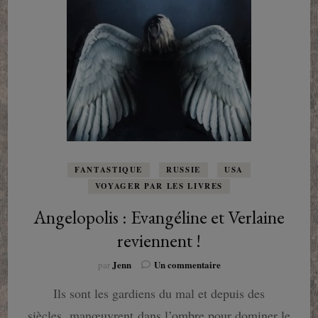
FANTASTIQUE
RUSSIE
USA
VOYAGER PAR LES LIVRES
Angelopolis : Evangéline et Verlaine
reviennent !
sur
Jenn
Un commentaire
par
Angelopolis
Ils sont les gardiens du mal et depuis des
:
Evangéline
siècles, manœuvrent dans l’ombre pour dominer le