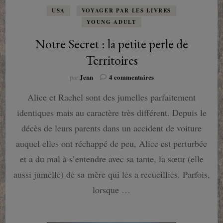
USA
VOYAGER PAR LES LIVRES
YOUNG ADULT
Notre Secret : la petite perle de
Territoires
sur
Jenn
4 commentaires
par
Notre
Alice et Rachel sont des jumelles parfaitement
Secret
:
identiques mais au caractère très différent. Depuis le
la
petite
décès de leurs parents dans un accident de voiture
perle
auquel elles ont réchappé de peu, Alice est perturbée
de
Territoires
et a du mal à s’entendre avec sa tante, la sœur (elle
aussi jumelle) de sa mère qui les a recueillies. Parfois,
lorsque …