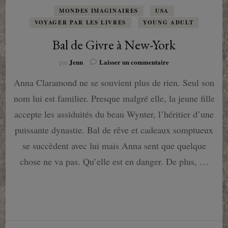
MONDES IMAGINAIRES
USA
VOYAGER PAR LES LIVRES
YOUNG ADULT
Bal de Givre à New-York
sur
Jenn
Laisser un commentaire
par
Bal
Anna Claramond ne se souvient plus de rien. Seul son
de
Givre
nom lui est familier. Presque malgré elle, la jeune fille
à
New-
accepte les assiduités du beau Wynter, l’héritier d’une
York
puissante dynastie. Bal de rêve et cadeaux somptueux
se succèdent avec lui mais Anna sent que quelque
chose ne va pas. Qu’elle est en danger. De plus, …