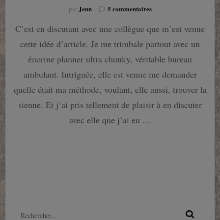
sur
Jenn
5 commentaires
par
Cette
C’est en discutant avec une collègue que m’est venue
année,
c’est
cette idée d’article. Je me trimbale partout avec un
décidé
:
énorme planner ultra chunky, véritable bureau
je
ambulant. Intriguée, elle est venue me demander
m’organise
!
quelle était ma méthode, voulant, elle aussi, trouver la
sienne. Et j’ai pris tellement de plaisir à en discuter
avec elle que j’ai eu …
Rechercher :