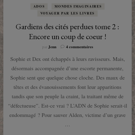
ADOS
MONDES IMAGINAIRES
VOYAGER PAR LES LIVRES
Gardiens des cités perdues tome 2 :
Encore un coup de coeur !
sur
Jenn
4 commentaires
par
Gardiens
Sophie et Dex ont échappés à leurs ravisseurs. Mais,
des
cités
désormais accompagnée d’une escorte permanente,
perdues
tome
Sophie sent que quelque chose cloche. Des maux de
2
têtes et des évanouissements font leur apparitions
:
Encore
tandis que son peuple la craint, la traitant même de
un
“défectueuse”. Est-ce vrai ? L’ADN de Sophie serait-il
coup
de
endommagé ? Pour sauver Alden, victime d’un grave
coeur
…
!