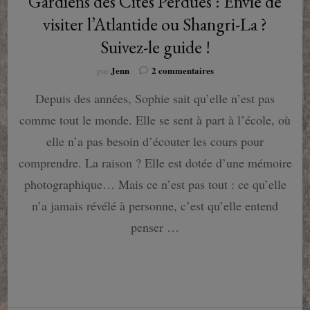
Gardiens des Cités Perdues : Envie de
visiter l’Atlantide ou Shangri-La ?
Suivez-le guide !
sur
Jenn
2 commentaires
par
Gardiens
Depuis des années, Sophie sait qu’elle n’est pas
des
Cités
comme tout le monde. Elle se sent à part à l’école, où
Perdues
:
elle n’a pas besoin d’écouter les cours pour
Envie
comprendre. La raison ? Elle est dotée d’une mémoire
de
visiter
photographique… Mais ce n’est pas tout : ce qu’elle
l’Atlantide
n’a jamais révélé à personne, c’est qu’elle entend
ou
Shangri-
penser …
La
?
Suivez-
le
guide
!