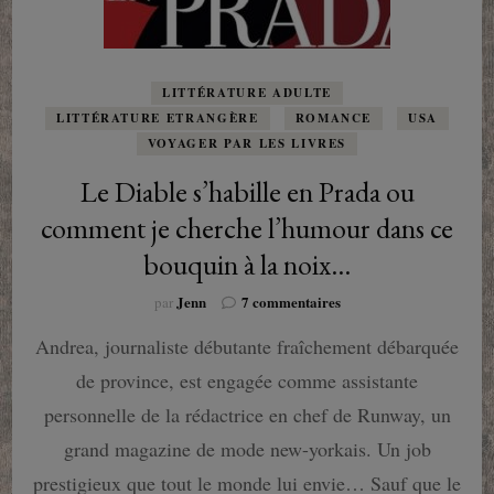
LITTÉRATURE ADULTE
LITTÉRATURE ETRANGÈRE
ROMANCE
USA
VOYAGER PAR LES LIVRES
Le Diable s’habille en Prada ou
comment je cherche l’humour dans ce
bouquin à la noix…
sur
Jenn
7 commentaires
par
Le
Andrea, journaliste débutante fraîchement débarquée
Diable
s’habille
de province, est engagée comme assistante
en
Prada
personnelle de la rédactrice en chef de Runway, un
ou
grand magazine de mode new-yorkais. Un job
comment
je
prestigieux que tout le monde lui envie… Sauf que le