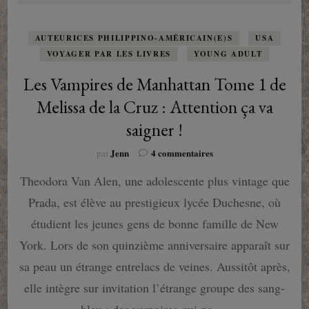
AUTEURICES PHILIPPINO-AMÉRICAIN(E)S
USA
VOYAGER PAR LES LIVRES
YOUNG ADULT
Les Vampires de Manhattan Tome 1 de
Melissa de la Cruz : Attention ça va
saigner !
sur
Jenn
4 commentaires
par
Les
Theodora Van Alen, une adolescente plus vintage que
Vampires
de
Prada, est élève au prestigieux lycée Duchesne, où
Manhattan
Tome
étudient les jeunes gens de bonne famille de New
1
York. Lors de son quinzième anniversaire apparaît sur
de
Melissa
sa peau un étrange entrelacs de veines. Aussitôt après,
de
elle intègre sur invitation l’étrange groupe des sang-
la
Cruz
bleu : des vampires qui ne …