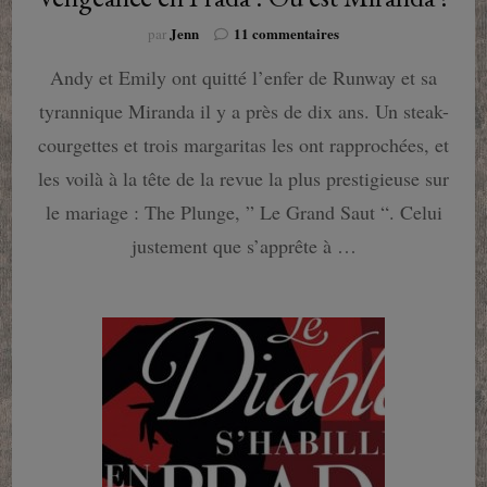
sur
Jenn
11 commentaires
par
Vengeance
Andy et Emily ont quitté l’enfer de Runway et sa
en
Prada
tyrannique Miranda il y a près de dix ans. Un steak-
:
Où
courgettes et trois margaritas les ont rapprochées, et
est
les voilà à la tête de la revue la plus prestigieuse sur
Miranda
?
le mariage : The Plunge, ” Le Grand Saut “. Celui
justement que s’apprête à …