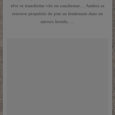
cherche
rêve se transforme vite en cauchemar… Andrea se
l’humour
dans
retrouve propulsée du jour au lendemain dans un
ce
univers hostile, …
bouquin
à
la
noix…