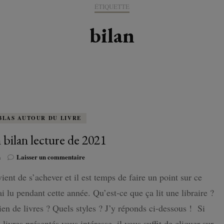
K-LITTÉRATURE
ÉTIQUETTE
DRAME / ROMANCE
CORÉE
ALLEMAGNE
LIRE EN VO
SÉRIES
ORIENT
K-POP
bilan
G ADULT
TRANCHE DE VIE
INDE
AUTRICHE
IRAK
BT
IMAGINAIRES
WEBTOON
FANTASTIQUE
JAPON
DANEMARK
JUDÉE
FANTASY
VIETNAM
ECOSSE
MAGICAL GIRL
ESPAGNE
BLAS AUTOUR DU LIVRE
bilan lecture de 2021
HORREUR
FINLANDE
sur
n
Laisser un commentaire
SHÔJO
Mon
FRANCE
ient de s’achever et il est temps de faire un point sur ce
bilan
lecture
SHÔNEN
ai lu pendant cette année. Qu’est-ce que ça lit une libraire ?
GRANDE-BRETAGNE
de
2021
n de livres ? Quels styles ? J’y réponds ci-dessous ! Si
SEINEN
ITALIE
 livres présentés vous intéresse, il vous suffit de cliquer sur