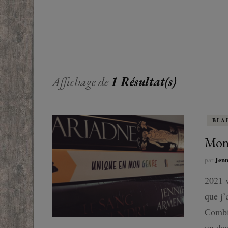
EUROPE
ADOS
FRANCOPHONE
PROCHE-
YOUN
ROMANCE
MONDES 
BEAUX LIVRES
Affichage de
1 Résultat(s)
RUSSIE
ESOTÉRISME /
PARANORMAL
BLA
HISTOIRE
Mon 
Jen
par
BIOGRAPHIE
2021 v
TÉMOIGNAGES
que j’
Combie
POLAR
un des