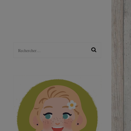
LGBTQ+
S
Rechercher :