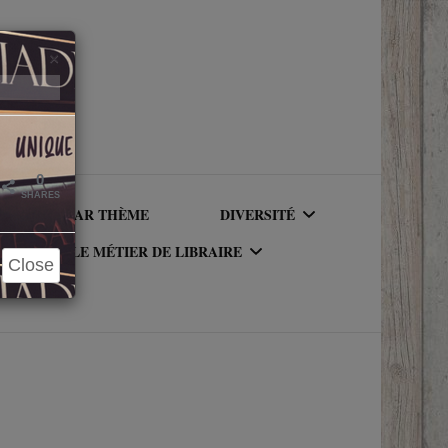
Close
×
0
SHARES
LIRE PAR THÈME
DIVERSITÉ
LE MÉTIER DE LIBRAIRE
Close
AUTEURICES RACISÉ(E)S
UR DU
LE MÉTIER DE LIBRAIRE
PERSONNAGES RACISÉS
LA BIBLIOTHÈQUE DU
PERSONNAGES
RIQUE
LIBRAIRE
NEUROATYPIQUES