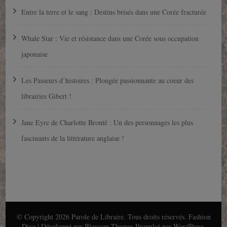
Entre la terre et le sang : Destins brisés dans une Corée fracturée
Whale Star : Vie et résistance dans une Corée sous occupation
japonaise
Les Passeurs d’histoires : Plongée passionnante au coeur des
librairies Gibert !
Jane Eyre de Charlotte Brontë : Un des personnages les plus
fascinants de la littérature anglaise !
© Copyright 2026
Parole de Libraire
. Tous droits réservés.
Fashion
Diva | Développé par
Blossom Themes
.Propulsé par
WordPress
.