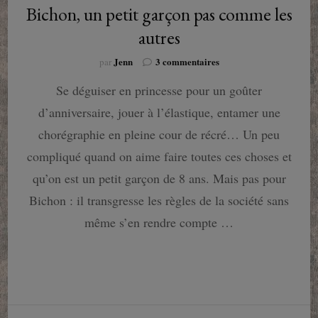
Bichon, un petit garçon pas comme les
autres
sur
Jenn
3 commentaires
par
Bichon,
Se déguiser en princesse pour un goûter
un
petit
d’anniversaire, jouer à l’élastique, entamer une
garçon
pas
chorégraphie en pleine cour de récré… Un peu
comme
compliqué quand on aime faire toutes ces choses et
les
autres
qu’on est un petit garçon de 8 ans. Mais pas pour
Bichon : il transgresse les règles de la société sans
même s’en rendre compte …