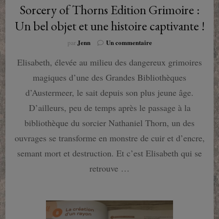
Sorcery of Thorns Edition Grimoire :
Un bel objet et une histoire captivante !
sur
Jenn
Un commentaire
par
Sorcery
Elisabeth, élevée au milieu des dangereux grimoires
of
Thorns
magiques d’une des Grandes Bibliothèques
Edition
Grimoire
d’Austermeer, le sait depuis son plus jeune âge.
:
D’ailleurs, peu de temps après le passage à la
Un
bel
bibliothèque du sorcier Nathaniel Thorn, un des
objet
ouvrages se transforme en monstre de cuir et d’encre,
et
une
semant mort et destruction. Et c’est Elisabeth qui se
histoire
retrouve …
captivante
!