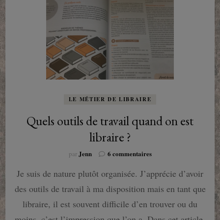
LE MÉTIER DE LIBRAIRE
Quels outils de travail quand on est
libraire ?
sur
Jenn
6 commentaires
par
Quels
Je suis de nature plutôt organisée. J’apprécie d’avoir
outils
de
des outils de travail à ma disposition mais en tant que
travail
quand
libraire, il est souvent difficile d’en trouver ou du
on
moins, c’est l’impression que l’on a. Dans cet article,