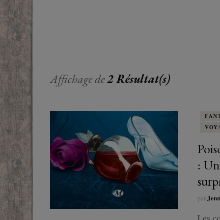
EUROPE
ADOS
FRANCOPHONE
PROCHE-
YOUN
ROMANCE
MONDES 
BEAUX LIVRES
Affichage de
2 Résultat(s)
RUSSIE
ESOTÉRISME /
PARANORMAL
FAN
VOY
HISTOIRE
Pois
BIOGRAPHIE
: Un
surp
TÉMOIGNAGES
Jen
par
POLAR
Les co