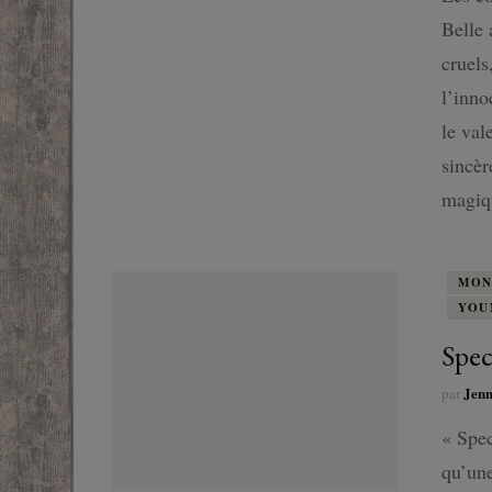
SF
Belle 
cruels
FANTASTIQUE
l’inno
le val
FANTASY
sincèr
magiqu
MON
YOU
Spec
Jen
par
« Spec
qu’une