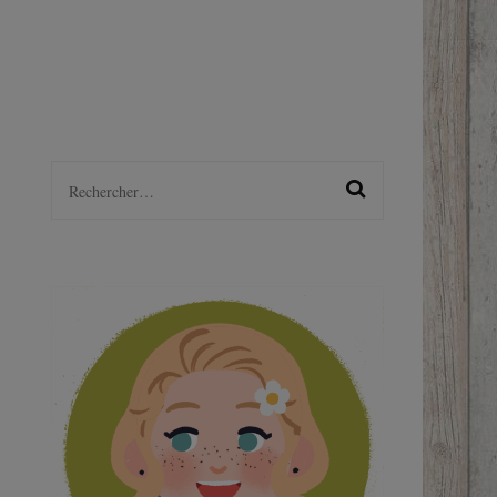
LGBTQ+
S
Rechercher :