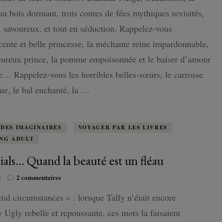
et
au bois dormant, trois contes de fées mythiques revisités,
Beauté
ISLANDE
de
, savoureux, et tout en séduction. Rappelez-vous
Sarah
cente et belle princesse, la méchante reine impardonnable,
Pinborough
PAYS-BAS
:
eureux prince, la pomme empoisonnée et le baiser d’amour
Une
e… Rappelez-vous les horribles belles-sœurs, le carrosse
réécriture
de
e, le bal enchanté, la …
contes
sexy
plutôt….
surprenante
DES IMAGINAIRES
VOYAGER PAR LES LIVRES
!
NG ADULT
ials… Quand la beauté est un fléau
sur
n
2 commentaires
Specials…
ial circumstances » : lorsque Tally n’était encore
Quand
la
 Ugly rebelle et repoussante, ces mots la faisaient
beauté