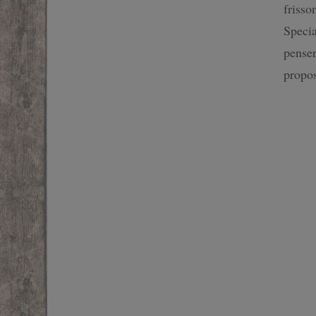
frisso
Specia
penser
propo