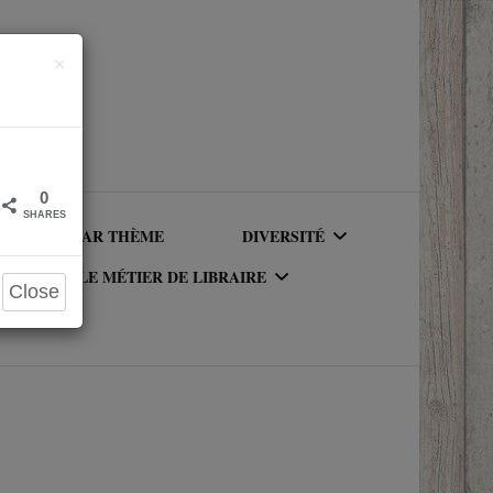
Close
×
0
SHARES
LIRE PAR THÈME
DIVERSITÉ
LE MÉTIER DE LIBRAIRE
Close
AUTEURICES RACISÉ(E)S
UR DU
LE MÉTIER DE LIBRAIRE
PERSONNAGES RACISÉS
LA BIBLIOTHÈQUE DU
PERSONNAGES
RIQUE
LIBRAIRE
NEUROATYPIQUES