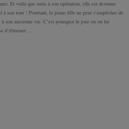
est
nner. Et voilà que suite à son opération, elle est devenue
un
l à son tour ! Pourtant, la jeune fille ne peut s’empêcher de
fléau
 à son ancienne vie. C’est pourquoi le jour ou on lui
se d’éliminer …