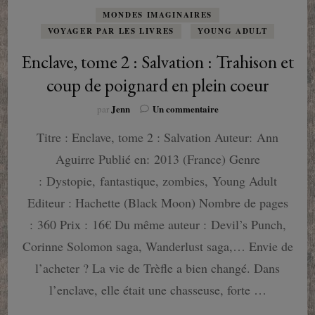
MONDES IMAGINAIRES
VOYAGER PAR LES LIVRES
YOUNG ADULT
Enclave, tome 2 : Salvation : Trahison et
coup de poignard en plein coeur
sur
Jenn
Un commentaire
par
Enclave,
Titre : Enclave, tome 2 : Salvation Auteur: Ann
tome
2
Aguirre Publié en: 2013 (France) Genre
:
Salvation
: Dystopie, fantastique, zombies, Young Adult
:
Editeur : Hachette (Black Moon) Nombre de pages
Trahison
et
: 360 Prix : 16€ Du même auteur : Devil’s Punch,
coup
Corinne Solomon saga, Wanderlust saga,… Envie de
de
poignard
l’acheter ? La vie de Trèfle a bien changé. Dans
en
l’enclave, elle était une chasseuse, forte …
plein
coeur