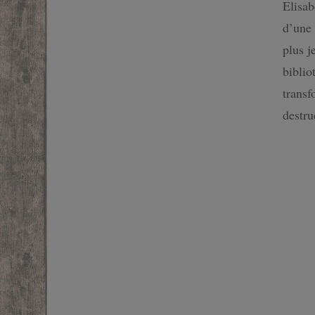
Elisab
SF
d’une 
plus j
FANTASTIQUE
biblio
FANTASY
transf
destru