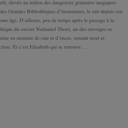
eth, élevée au milieu des dangereux grimoires magiques
of
Thorns
des Grandes Bibliothèques d’Austermeer, le sait depuis son
ISLANDE
Edition
Grimoire
eune âge. D’ailleurs, peu de temps après le passage à la
:
PAYS-BAS
thèque du sorcier Nathaniel Thorn, un des ouvrages se
Un
bel
orme en monstre de cuir et d’encre, semant mort et
objet
ction. Et c’est Elisabeth qui se retrouve …
et
une
histoire
captivante
!