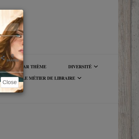
Close
×
0
SHARES
LIRE PAR THÈME
DIVERSITÉ
LE MÉTIER DE LIBRAIRE
Close
AUTEURICES RACISÉ(E)S
UR DU
LE MÉTIER DE LIBRAIRE
PERSONNAGES RACISÉS
LA BIBLIOTHÈQUE DU
PERSONNAGES
RIQUE
LIBRAIRE
NEUROATYPIQUES