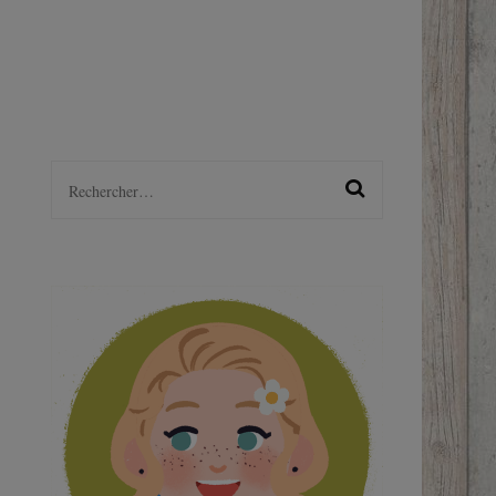
LGBTQ+
S
Rechercher :