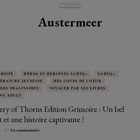
K-LITTÉRATURE
ÉTIQUETTE
DRAME / ROMANCE
CORÉE
ALLEMAGNE
LIRE EN VO
SÉRIES
ORIENT
K-POP
Austermeer
G ADULT
TRANCHE DE VIE
INDE
AUTRICHE
IRAK
BT
IMAGINAIRES
WEBTOON
FANTASTIQUE
JAPON
DANEMARK
JUDÉE
FANTASY
VIETNAM
ECOSSE
MAGICAL GIRL
ESPAGNE
ERSITÉ
HÉROS ET HÉROÏNES LGBTQ+
LGBTQ+
TÉRATURE JEUNESSE
MES COUPS DE COEUR
HORREUR
DES IMAGINAIRES
VOYAGER PAR LES LIVRES
FINLANDE
NG ADULT
SHÔJO
FRANCE
ery of Thorns Edition Grimoire : Un bel
t et une histoire captivante !
SHÔNEN
GRANDE-BRETAGNE
sur
n
Un commentaire
SEINEN
Sorcery
ITALIE