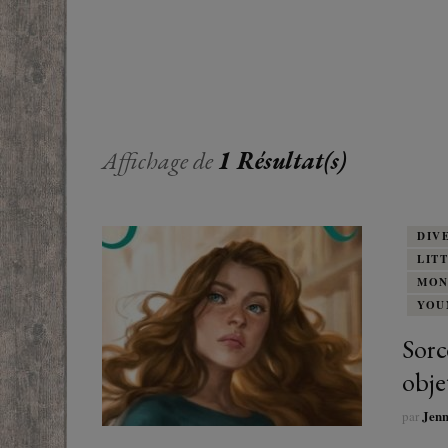
EUROPE
ADOS
FRANCOPHONE
PROCHE-
YOUN
ROMANCE
MONDES 
BEAUX LIVRES
Affichage de
1 Résultat(s)
RUSSIE
ESOTÉRISME /
PARANORMAL
DIV
LIT
HISTOIRE
MON
YOU
BIOGRAPHIE
Sorc
TÉMOIGNAGES
obje
Jen
par
POLAR