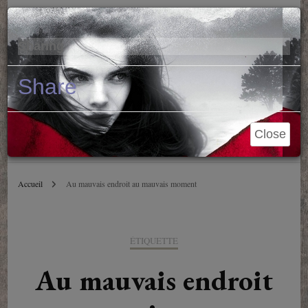
Parole de Libraire
Cl
×
Sharing
Conseils et blablas depuis 2006
Share
Close
Accueil
Au mauvais endroit au mauvais moment
ÉTIQUETTE
Au mauvais endroit