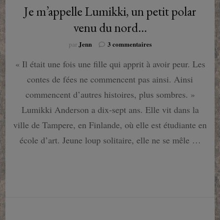
Je m’appelle Lumikki, un petit polar
venu du nord…
sur
Jenn
3 commentaires
par
Je
« Il était une fois une fille qui apprit à avoir peur. Les
m’appelle
Lumikki,
contes de fées ne commencent pas ainsi. Ainsi
un
petit
commencent d’autres histoires, plus sombres. »
polar
Lumikki Anderson a dix-sept ans. Elle vit dans la
venu
du
ville de Tampere, en Finlande, où elle est étudiante en
nord…
école d’art. Jeune loup solitaire, elle ne se mêle …