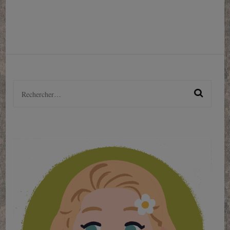
de
CLAMP
!
Rechercher :