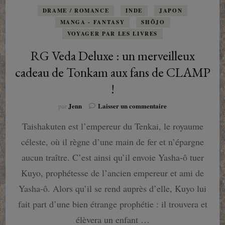
DRAME / ROMANCE
INDE
JAPON
MANGA - FANTASY
SHÔJO
VOYAGER PAR LES LIVRES
RG Veda Deluxe : un merveilleux
cadeau de Tonkam aux fans de CLAMP
!
sur
Jenn
Laisser un commentaire
par
RG
Taishakuten est l’empereur du Tenkai, le royaume
Veda
Deluxe
céleste, où il règne d’une main de fer et n’épargne
:
un
aucun traître. C’est ainsi qu’il envoie Yasha-ô tuer
merveilleux
Kuyo, prophétesse de l’ancien empereur et ami de
cadeau
de
Yasha-ô. Alors qu’il se rend auprès d’elle, Kuyo lui
Tonkam
fait part d’une bien étrange prophétie : il trouvera et
aux
fans
élèvera un enfant …