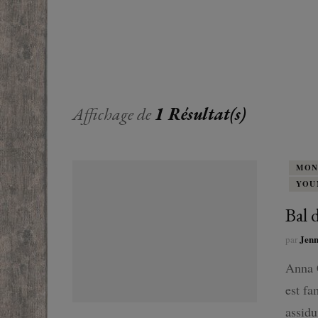
EUROPE
ADOS
FRANCOPHONE
PROCHE-
YOUN
ROMANCE
MONDES 
BEAUX LIVRES
Affichage de
1 Résultat(s)
RUSSIE
ESOTÉRISME /
PARANORMAL
MON
YOU
HISTOIRE
Bal 
BIOGRAPHIE
Jen
par
TÉMOIGNAGES
Anna C
est fa
POLAR
assidu